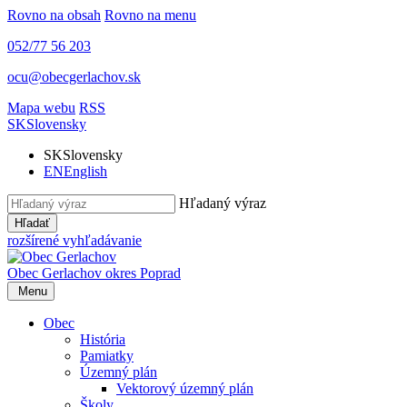
Rovno na obsah
Rovno na menu
052/77 56 203
ocu@obecgerlachov.sk
Mapa webu
RSS
SK
Slovensky
SK
Slovensky
EN
English
Hľadaný výraz
Hľadať
rozšírené vyhľadávanie
Obec Gerlachov
okres Poprad
Menu
Obec
História
Pamiatky
Územný plán
Vektorový územný plán
Školy