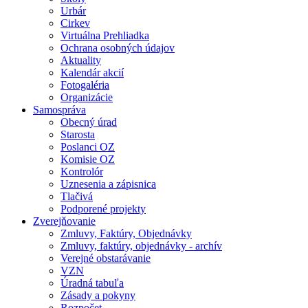
Urbár
Cirkev
Virtuálna Prehliadka
Ochrana osobných údajov
Aktuality
Kalendár akcií
Fotogaléria
Organizácie
Samospráva
Obecný úrad
Starosta
Poslanci OZ
Komisie OZ
Kontrolór
Uznesenia a zápisnica
Tlačivá
Podporené projekty
Zverejňovanie
Zmluvy, Faktúry, Objednávky
Zmluvy, faktúry, objednávky - archív
Verejné obstarávanie
VZN
Úradná tabuľa
Zásady a pokyny
Rozpočet