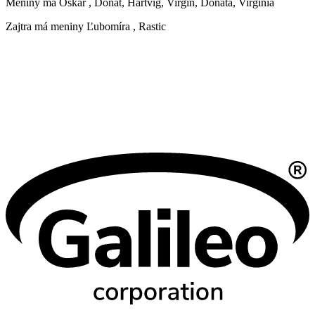
Meniny má
Oskár
, Donát, Hartvig, Virgín, Donáta, Virgínia
Zajtra má meniny
Ľubomíra
, Rastic