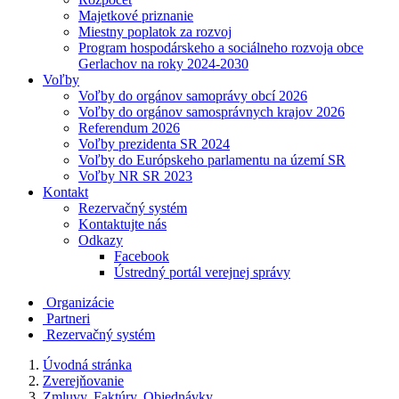
Majetkové priznanie
Miestny poplatok za rozvoj
Program hospodárskeho a sociálneho rozvoja obce
Gerlachov na roky 2024-2030
Voľby
Voľby do orgánov samoprávy obcí 2026
Voľby do orgánov samosprávnych krajov 2026
Referendum 2026
Voľby prezidenta SR 2024
Voľby do Európskeho parlamentu na území SR
Voľby NR SR 2023
Kontakt
Rezervačný systém
Kontaktujte nás
Odkazy
Facebook
Ústredný portál verejnej správy
Organizácie
Partneri
Rezervačný systém
Úvodná stránka
Zverejňovanie
Zmluvy, Faktúry, Objednávky