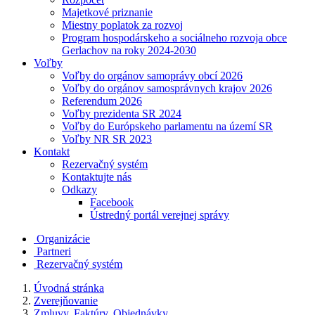
Majetkové priznanie
Miestny poplatok za rozvoj
Program hospodárskeho a sociálneho rozvoja obce
Gerlachov na roky 2024-2030
Voľby
Voľby do orgánov samoprávy obcí 2026
Voľby do orgánov samosprávnych krajov 2026
Referendum 2026
Voľby prezidenta SR 2024
Voľby do Európskeho parlamentu na území SR
Voľby NR SR 2023
Kontakt
Rezervačný systém
Kontaktujte nás
Odkazy
Facebook
Ústredný portál verejnej správy
Organizácie
Partneri
Rezervačný systém
Úvodná stránka
Zverejňovanie
Zmluvy, Faktúry, Objednávky