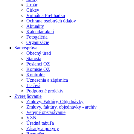
Urbár
Cirkev
Virtuálna Prehliadka
Ochrana osobných údajov
Aktuality
Kalendár akcií
Fotogaléria
Organizácie
Samospráva
Obecný úrad
Starosta
Poslanci OZ
Komisie OZ
Kontrolór
Uznesenia a zápisnica
Tlačivá
Podporené projekty
Zverejňovanie
Zmluvy, Faktúry, Objednávky
Zmluvy, faktúry, objednávky - archív
Verejné obstarávanie
VZN
Úradná tabuľa
Zásady a pokyny
Rozpočet