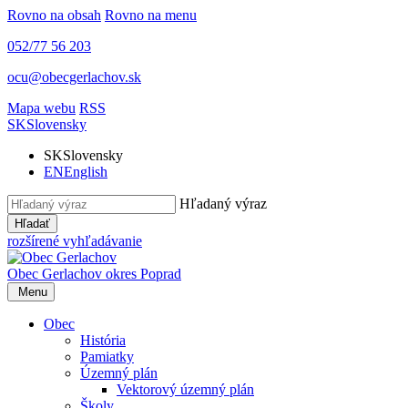
Rovno na obsah
Rovno na menu
052/77 56 203
ocu@obecgerlachov.sk
Mapa webu
RSS
SK
Slovensky
SK
Slovensky
EN
English
Hľadaný výraz
Hľadať
rozšírené vyhľadávanie
Obec Gerlachov
okres Poprad
Menu
Obec
História
Pamiatky
Územný plán
Vektorový územný plán
Školy