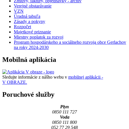
Zmluvy, faktúry, objednávky - archív
Verejné obstarávanie
VZN
Úradná tabuľa
Zásady a pokyny
Rozpočet
Majetkové priznanie
Miestny poplatok za rozvoj
Program hospodárskeho a sociálneho rozvoja obce Gerlachov
na roky 2024-2030
Mobilná aplikácia
Sledujte informácie z nášho webu v
mobilnej aplikácii -
V OBRAZE.
Poruchové služby
Plyn
0850 111 727
Voda
0850 111 800
052 77 29 548