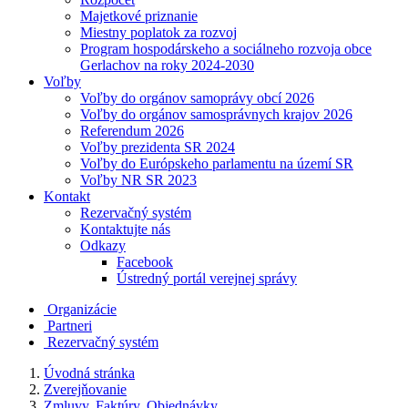
Majetkové priznanie
Miestny poplatok za rozvoj
Program hospodárskeho a sociálneho rozvoja obce
Gerlachov na roky 2024-2030
Voľby
Voľby do orgánov samoprávy obcí 2026
Voľby do orgánov samosprávnych krajov 2026
Referendum 2026
Voľby prezidenta SR 2024
Voľby do Európskeho parlamentu na území SR
Voľby NR SR 2023
Kontakt
Rezervačný systém
Kontaktujte nás
Odkazy
Facebook
Ústredný portál verejnej správy
Organizácie
Partneri
Rezervačný systém
Úvodná stránka
Zverejňovanie
Zmluvy, Faktúry, Objednávky