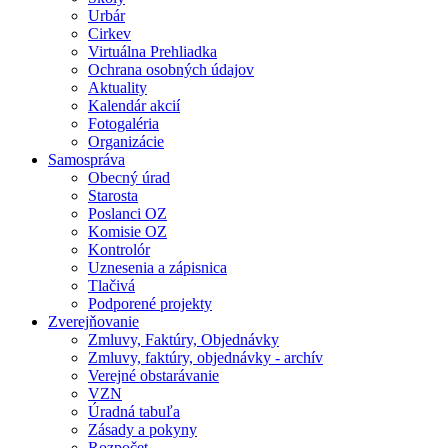
Urbár
Cirkev
Virtuálna Prehliadka
Ochrana osobných údajov
Aktuality
Kalendár akcií
Fotogaléria
Organizácie
Samospráva
Obecný úrad
Starosta
Poslanci OZ
Komisie OZ
Kontrolór
Uznesenia a zápisnica
Tlačivá
Podporené projekty
Zverejňovanie
Zmluvy, Faktúry, Objednávky
Zmluvy, faktúry, objednávky - archív
Verejné obstarávanie
VZN
Úradná tabuľa
Zásady a pokyny
Rozpočet