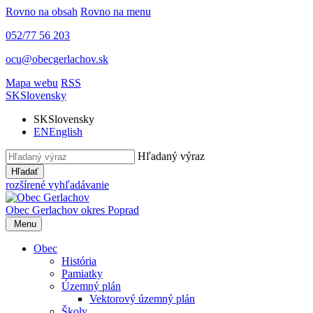
Rovno na obsah
Rovno na menu
052/77 56 203
ocu@obecgerlachov.sk
Mapa webu
RSS
SK
Slovensky
SK
Slovensky
EN
English
Hľadaný výraz
Hľadať
rozšírené vyhľadávanie
Obec Gerlachov
okres Poprad
Menu
Obec
História
Pamiatky
Územný plán
Vektorový územný plán
Školy