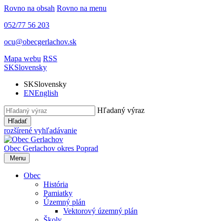
Rovno na obsah
Rovno na menu
052/77 56 203
ocu@obecgerlachov.sk
Mapa webu
RSS
SK
Slovensky
SK
Slovensky
EN
English
Hľadaný výraz
Hľadať
rozšírené vyhľadávanie
Obec Gerlachov
okres Poprad
Menu
Obec
História
Pamiatky
Územný plán
Vektorový územný plán
Školy