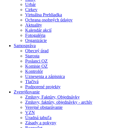
Urbár
Cirkev
Virtuálna Prehliadka
Ochrana osobných údajov
Aktuality
Kalendár akcií
Fotogaléria
Organizácie
Samospráva
Obecný úrad
Starosta
Poslanci OZ
Komisie OZ
Kontrolór
Uznesenia a zápisnica
Tlačivá
Podporené projekty
Zverejňovanie
Zmluvy, Faktúry, Objednávky
Zmluvy, faktúry, objednávky - archív
Verejné obstarávanie
VZN
Úradná tabuľa
Zásady a pokyny
Rozpočet