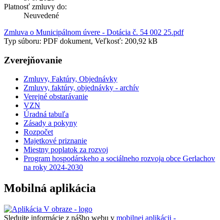
Platnosť zmluvy do:
Neuvedené
Zmluva o Municipálnom úvere - Dotácia č. 54 002 25.pdf
Typ súboru: PDF dokument, Veľkosť: 200,92 kB
Zverejňovanie
Zmluvy, Faktúry, Objednávky
Zmluvy, faktúry, objednávky - archív
Verejné obstarávanie
VZN
Úradná tabuľa
Zásady a pokyny
Rozpočet
Majetkové priznanie
Miestny poplatok za rozvoj
Program hospodárskeho a sociálneho rozvoja obce Gerlachov
na roky 2024-2030
Mobilná aplikácia
Sledujte informácie z nášho webu v
mobilnej aplikácii -