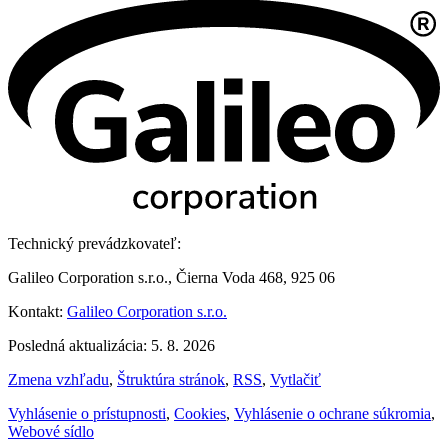
Technický prevádzkovateľ:
Galileo Corporation s.r.o., Čierna Voda 468, 925 06
Kontakt:
Galileo Corporation s.r.o.
Posledná aktualizácia: 5. 8. 2026
Zmena vzhľadu
,
Štruktúra stránok
,
RSS
,
Vytlačiť
Vyhlásenie o prístupnosti
,
Cookies
,
Vyhlásenie o ochrane súkromia
,
Webové sídlo