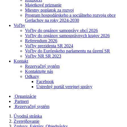
Majetkové priznanie
Miestny poplatok za rozvoj
Program hospodárskeho a sociálneho rozvoja obce
Gerlachov na roky 2024-2030
Voľby
Voľby do orgánov samoprávy obcí 2026
Voľby do orgánov samosprávnych krajov 2026
Referendum 2026
Voľby prezidenta SR 2024
Voľby do Európskeho parlamentu na území SR
Voľby NR SR 2023
Kontakt
Rezervačný systém
Kontaktujte nás
Odkazy
Facebook
Ústredný portál verejnej správy
Organizácie
Partneri
Rezervačný systém
Úvodná stránka
Zverejňovanie
Zmluvy, Faktúry, Objednávky