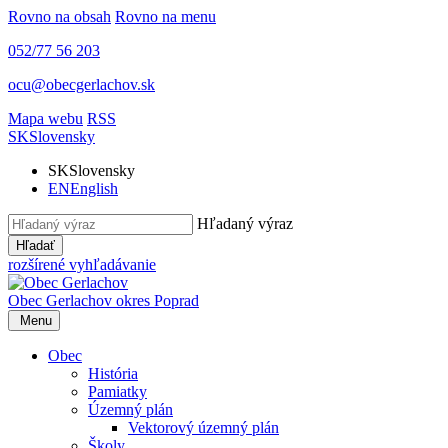
Rovno na obsah
Rovno na menu
052/77 56 203
ocu@obecgerlachov.sk
Mapa webu
RSS
SK
Slovensky
SK
Slovensky
EN
English
Hľadaný výraz
Hľadať
rozšírené vyhľadávanie
Obec Gerlachov
okres Poprad
Menu
Obec
História
Pamiatky
Územný plán
Vektorový územný plán
Školy