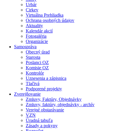
Urbár
Cirkev
Virtuálna Prehliadka
Ochrana osobných údajov
Aktuality
Kalendár akcií
Fotogaléria
Organizácie
Samospráva
Obecný úrad
Starosta
Poslanci OZ
Komisie OZ
Kontrolór
Uznesenia a zápisnica
Tlačivá
Podporené projekty
Zverejňovanie
Zmluvy, Faktúry, Objednávky
Zmluvy, faktúry, objednávky - archív
Verejné obstarávanie
VZN
Úradná tabuľa
Zásady a pokyny
Rozpočet