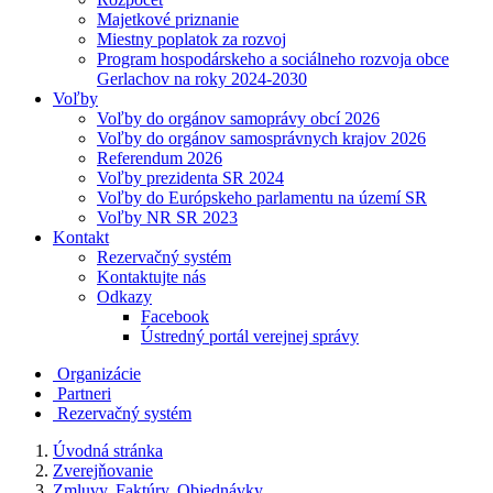
Majetkové priznanie
Miestny poplatok za rozvoj
Program hospodárskeho a sociálneho rozvoja obce
Gerlachov na roky 2024-2030
Voľby
Voľby do orgánov samoprávy obcí 2026
Voľby do orgánov samosprávnych krajov 2026
Referendum 2026
Voľby prezidenta SR 2024
Voľby do Európskeho parlamentu na území SR
Voľby NR SR 2023
Kontakt
Rezervačný systém
Kontaktujte nás
Odkazy
Facebook
Ústredný portál verejnej správy
Organizácie
Partneri
Rezervačný systém
Úvodná stránka
Zverejňovanie
Zmluvy, Faktúry, Objednávky