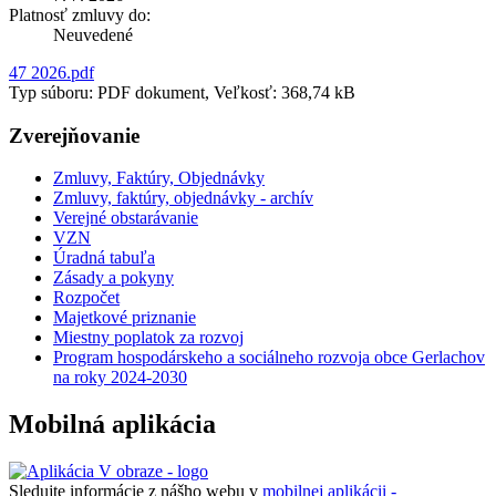
Platnosť zmluvy do:
Neuvedené
47 2026.pdf
Typ súboru: PDF dokument, Veľkosť: 368,74 kB
Zverejňovanie
Zmluvy, Faktúry, Objednávky
Zmluvy, faktúry, objednávky - archív
Verejné obstarávanie
VZN
Úradná tabuľa
Zásady a pokyny
Rozpočet
Majetkové priznanie
Miestny poplatok za rozvoj
Program hospodárskeho a sociálneho rozvoja obce Gerlachov
na roky 2024-2030
Mobilná aplikácia
Sledujte informácie z nášho webu v
mobilnej aplikácii -