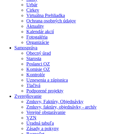
Urbár
Cirkev
Virtuálna Prehliadka
Ochrana osobných údajov
Aktuality
Kalendár akcií
Fotogaléria
Organizácie
Samospráva
Obecný úrad
Starosta
Poslanci OZ
Komisie OZ
Kontrolór
Uznesenia a zápisnica
Tlačivá
Podporené projekty
Zverejňovanie
Zmluvy, Faktúry, Objednávky
Zmluvy, faktúry, objednávky - archív
Verejné obstarávanie
VZN
Úradná tabuľa
Zásady a pokyny
Rozpočet