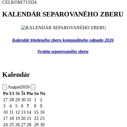
CELKOM:
713324
KALENDÁR SEPAROVANÉHO ZBERU
Kalendár triedeného zberu komunálneho odpadu 2026
Systém separovaného zberu
Kalendár
August
2026
Po
Ut
St
Št
Pia
So
Ne
27
28
29
30
31
1
2
3
4
5
6
7
8
9
10
11
12
13
14
15
16
17
18
19
20
21
22
23
24
25
26
27
28
29
30