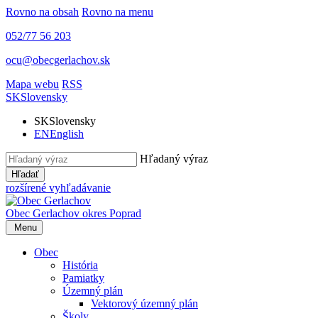
Rovno na obsah
Rovno na menu
052/77 56 203
ocu@obecgerlachov.sk
Mapa webu
RSS
SK
Slovensky
SK
Slovensky
EN
English
Hľadaný výraz
Hľadať
rozšírené vyhľadávanie
Obec Gerlachov
okres Poprad
Menu
Obec
História
Pamiatky
Územný plán
Vektorový územný plán
Školy