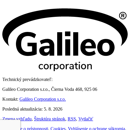
Technický prevádzkovateľ:
Galileo Corporation s.r.o., Čierna Voda 468, 925 06
Kontakt:
Galileo Corporation s.r.o.
Posledná aktualizácia: 5. 8. 2026
Zmena vzhľadu
,
Štruktúra stránok
,
RSS
,
Vytlačiť
Vyhlásenie o prístupnosti
,
Cookies
,
Vyhlásenie o ochrane súkromia
,