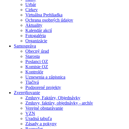
Urbár
Cirkev
Virtuálna Prehliadka
Ochrana osobných údajov
Aktuality
Kalendár akcií
Fotogaléria
Organizácie
Samospráva
Obecný úrad
Starosta
Poslanci OZ
Komisie OZ
Kontrolór
Uznesenia a zápisnica
Tlačivá
Podporené projekty
Zverejňovanie
Zmluvy, Faktúry, Objednávky
Zmluvy, faktúry, objednávky - archív
Verejné obstarávanie
VZN
Úradná tabuľa
Zásady a pokyny
Rozpočet