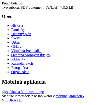
Preambula.pdf
Typ súboru: PDF dokument, Veľkosť: 469,5 kB
Obec
História
Pamiatky
Územný plán
Školy
Urbár
Cirkev
Virtuálna Prehliadka
Ochrana osobných údajov
Aktuality
Kalendár akcií
Fotogaléria
Organizácie
Mobilná aplikácia
Sledujte informácie z nášho webu v
mobilnej aplikácii -
V OBRAZE.