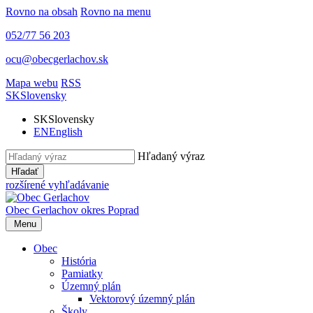
Rovno na obsah
Rovno na menu
052/77 56 203
ocu@obecgerlachov.sk
Mapa webu
RSS
SK
Slovensky
SK
Slovensky
EN
English
Hľadaný výraz
Hľadať
rozšírené vyhľadávanie
Obec Gerlachov
okres Poprad
Menu
Obec
História
Pamiatky
Územný plán
Vektorový územný plán
Školy