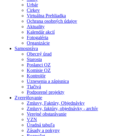
Urbár
Cirkev
Virtuálna Prehliadka
Ochrana osobných údajov
Aktuality
Kalendár akcií
Fotogaléria
Organizácie
Samospráva
Obecný úrad
Starosta
Poslanci OZ
Komisie OZ
Kontrolór
Uznesenia a zápisnica
Tlačivá
Podporené projekty
Zverejňovanie
Zmluvy, Faktúry, Objednávky
Zmluvy, faktúry, objednávky - archív
Verejné obstarávanie
VZN
Úradná tabuľa
Zásady a pokyny
Rozpočet