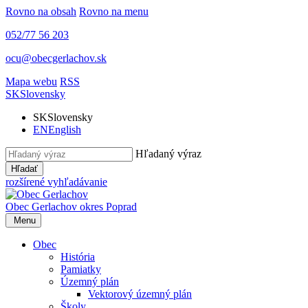
Rovno na obsah
Rovno na menu
052/77 56 203
ocu@obecgerlachov.sk
Mapa webu
RSS
SK
Slovensky
SK
Slovensky
EN
English
Hľadaný výraz
Hľadať
rozšírené vyhľadávanie
Obec Gerlachov
okres Poprad
Menu
Obec
História
Pamiatky
Územný plán
Vektorový územný plán
Školy