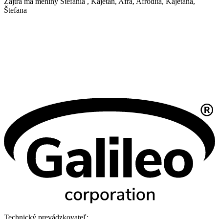
Zajtra má meniny
Štefánia
, Kajetán, Afra, Afrodita, Kajetána,
Štefana
Technický prevádzkovateľ: