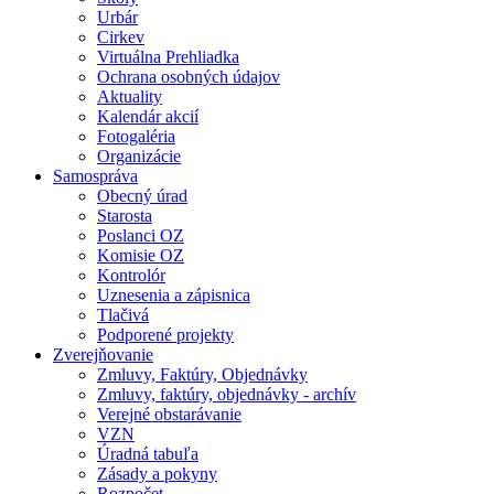
Urbár
Cirkev
Virtuálna Prehliadka
Ochrana osobných údajov
Aktuality
Kalendár akcií
Fotogaléria
Organizácie
Samospráva
Obecný úrad
Starosta
Poslanci OZ
Komisie OZ
Kontrolór
Uznesenia a zápisnica
Tlačivá
Podporené projekty
Zverejňovanie
Zmluvy, Faktúry, Objednávky
Zmluvy, faktúry, objednávky - archív
Verejné obstarávanie
VZN
Úradná tabuľa
Zásady a pokyny
Rozpočet