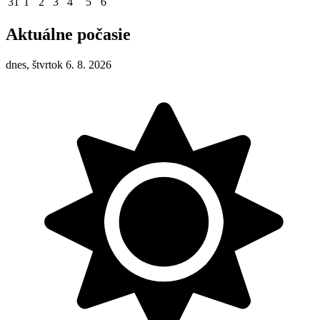
31
1
2
3
4
5
6
Aktuálne počasie
dnes, štvrtok 6. 8. 2026