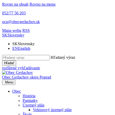
Rovno na obsah
Rovno na menu
052/77 56 203
ocu@obecgerlachov.sk
Mapa webu
RSS
SK
Slovensky
SK
Slovensky
EN
English
Hľadaný výraz
Hľadať
rozšírené vyhľadávanie
Obec Gerlachov
okres Poprad
Menu
Obec
História
Pamiatky
Územný plán
Vektorový územný plán
Školy