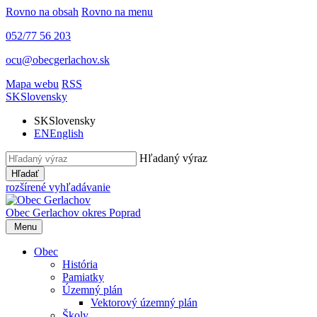
Rovno na obsah
Rovno na menu
052/77 56 203
ocu@obecgerlachov.sk
Mapa webu
RSS
SK
Slovensky
SK
Slovensky
EN
English
Hľadaný výraz
Hľadať
rozšírené vyhľadávanie
Obec Gerlachov
okres Poprad
Menu
Obec
História
Pamiatky
Územný plán
Vektorový územný plán
Školy