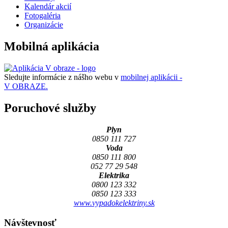
Kalendár akcií
Fotogaléria
Organizácie
Mobilná aplikácia
Sledujte informácie z nášho webu v
mobilnej aplikácii -
V OBRAZE.
Poruchové služby
Plyn
0850 111 727
Voda
0850 111 800
052 77 29 548
Elektrika
0800 123 332
0850 123 333
www.vypadokelektriny.sk
Návštevnosť