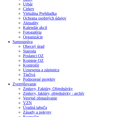
Urbár
Cirkev
Virtuálna Prehliadka
Ochrana osobných údajov
Aktuality
Kalendár akcií
Fotogaléria
Organizácie
Samospráva
Obecný úrad
Starosta
Poslanci OZ
Komisie OZ
Kontrolór
Uznesenia a zápisnica
Tlačivá
Podporené projekty
Zverejňovanie
Zmluvy, Faktúry, Objednávky
Zmluvy, faktúry, objednávky - archív
Verejné obstarávanie
VZN
Úradná tabuľa
Zásady a pokyny
Rozpočet