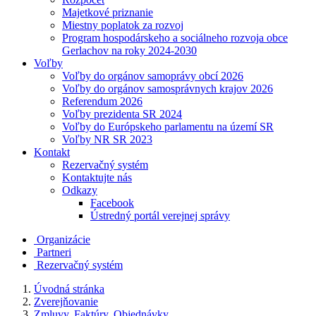
Majetkové priznanie
Miestny poplatok za rozvoj
Program hospodárskeho a sociálneho rozvoja obce
Gerlachov na roky 2024-2030
Voľby
Voľby do orgánov samoprávy obcí 2026
Voľby do orgánov samosprávnych krajov 2026
Referendum 2026
Voľby prezidenta SR 2024
Voľby do Európskeho parlamentu na území SR
Voľby NR SR 2023
Kontakt
Rezervačný systém
Kontaktujte nás
Odkazy
Facebook
Ústredný portál verejnej správy
Organizácie
Partneri
Rezervačný systém
Úvodná stránka
Zverejňovanie
Zmluvy, Faktúry, Objednávky