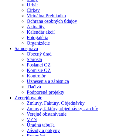
Urbár
Cirkev
Virtuálna Prehliadka
Ochrana osobných údajov
Aktuality
Kalendár akcií
Fotogaléria
Organizácie
Samospráva
Obecný úrad
Starosta
Poslanci OZ
Komisie OZ
Kontrolór
Uznesenia a zápisnica
Tlačivá
Podporené projekty
Zverejňovanie
Zmluvy, Faktúry, Objednávky
Zmluvy, faktúry, objednávky - archív
Verejné obstarávanie
VZN
Úradná tabuľa
Zásady a pokyny
Rozpočet