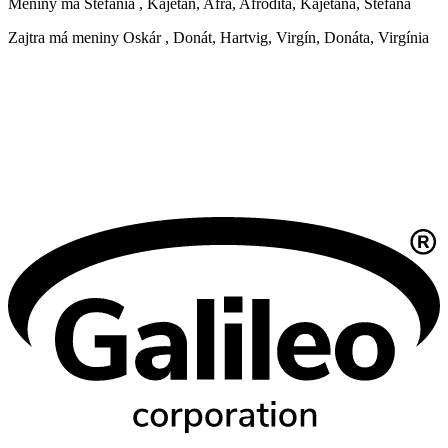
Meniny má
Štefánia
, Kajetán, Afra, Afrodita, Kajetána, Štefana
Zajtra má meniny
Oskár
, Donát, Hartvig, Virgín, Donáta, Virgínia