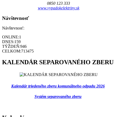
0850 123 333
www.vypadokelektriny.sk
Návštevnosť
Návštevnosť:
ONLINE:
1
DNES:
159
TÝŽDEŇ:
946
CELKOM:
713475
KALENDÁR SEPAROVANÉHO ZBERU
Kalendár triedeného zberu komunálneho odpadu 2026
Systém separovaného zberu