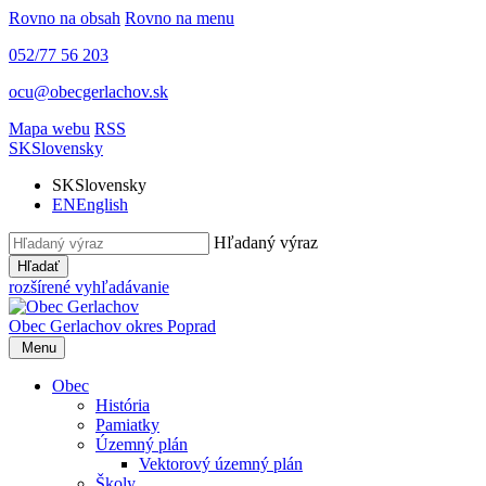
Rovno na obsah
Rovno na menu
052/77 56 203
ocu@obecgerlachov.sk
Mapa webu
RSS
SK
Slovensky
SK
Slovensky
EN
English
Hľadaný výraz
Hľadať
rozšírené vyhľadávanie
Obec Gerlachov
okres Poprad
Menu
Obec
História
Pamiatky
Územný plán
Vektorový územný plán
Školy