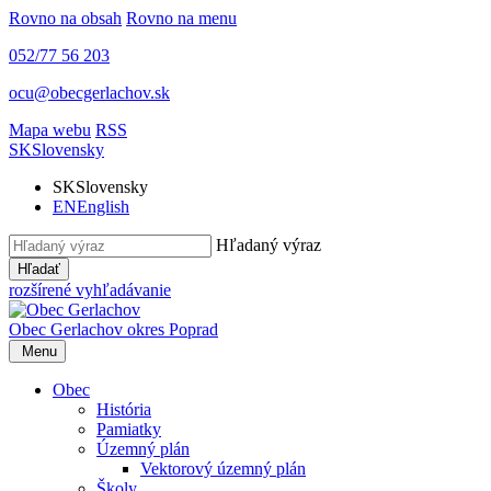
Rovno na obsah
Rovno na menu
052/77 56 203
ocu@obecgerlachov.sk
Mapa webu
RSS
SK
Slovensky
SK
Slovensky
EN
English
Hľadaný výraz
Hľadať
rozšírené vyhľadávanie
Obec Gerlachov
okres Poprad
Menu
Obec
História
Pamiatky
Územný plán
Vektorový územný plán
Školy