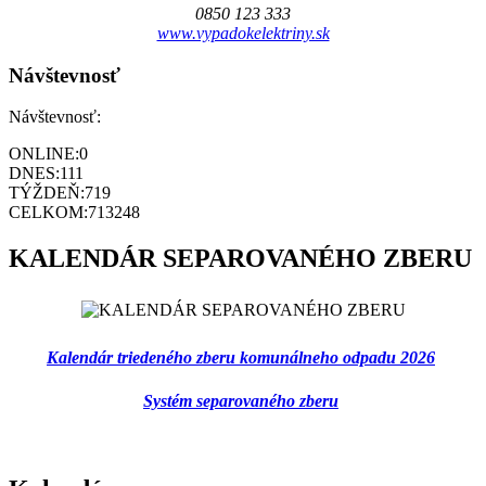
0850 123 333
www.vypadokelektriny.sk
Návštevnosť
Návštevnosť:
ONLINE:
0
DNES:
111
TÝŽDEŇ:
719
CELKOM:
713248
KALENDÁR SEPAROVANÉHO ZBERU
Kalendár triedeného zberu komunálneho odpadu 2026
Systém separovaného zberu