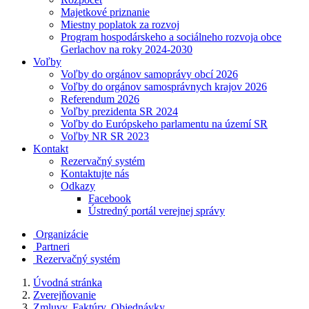
Majetkové priznanie
Miestny poplatok za rozvoj
Program hospodárskeho a sociálneho rozvoja obce
Gerlachov na roky 2024-2030
Voľby
Voľby do orgánov samoprávy obcí 2026
Voľby do orgánov samosprávnych krajov 2026
Referendum 2026
Voľby prezidenta SR 2024
Voľby do Európskeho parlamentu na území SR
Voľby NR SR 2023
Kontakt
Rezervačný systém
Kontaktujte nás
Odkazy
Facebook
Ústredný portál verejnej správy
Organizácie
Partneri
Rezervačný systém
Úvodná stránka
Zverejňovanie
Zmluvy, Faktúry, Objednávky