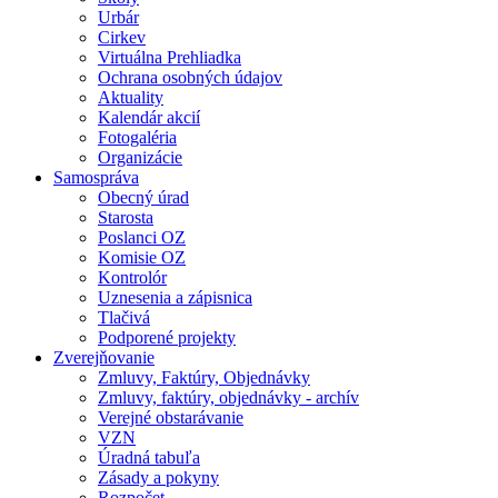
Urbár
Cirkev
Virtuálna Prehliadka
Ochrana osobných údajov
Aktuality
Kalendár akcií
Fotogaléria
Organizácie
Samospráva
Obecný úrad
Starosta
Poslanci OZ
Komisie OZ
Kontrolór
Uznesenia a zápisnica
Tlačivá
Podporené projekty
Zverejňovanie
Zmluvy, Faktúry, Objednávky
Zmluvy, faktúry, objednávky - archív
Verejné obstarávanie
VZN
Úradná tabuľa
Zásady a pokyny
Rozpočet