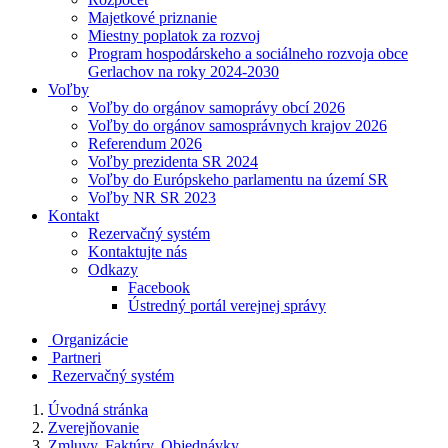
Majetkové priznanie
Miestny poplatok za rozvoj
Program hospodárskeho a sociálneho rozvoja obce
Gerlachov na roky 2024-2030
Voľby
Voľby do orgánov samoprávy obcí 2026
Voľby do orgánov samosprávnych krajov 2026
Referendum 2026
Voľby prezidenta SR 2024
Voľby do Európskeho parlamentu na území SR
Voľby NR SR 2023
Kontakt
Rezervačný systém
Kontaktujte nás
Odkazy
Facebook
Ústredný portál verejnej správy
Organizácie
Partneri
Rezervačný systém
Úvodná stránka
Zverejňovanie
Zmluvy, Faktúry, Objednávky