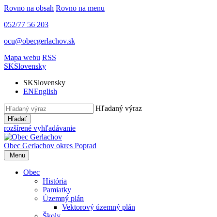
Rovno na obsah
Rovno na menu
052/77 56 203
ocu@obecgerlachov.sk
Mapa webu
RSS
SK
Slovensky
SK
Slovensky
EN
English
Hľadaný výraz
Hľadať
rozšírené vyhľadávanie
Obec Gerlachov
okres Poprad
Menu
Obec
História
Pamiatky
Územný plán
Vektorový územný plán
Školy