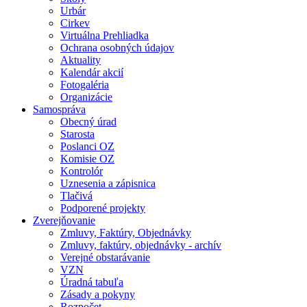
Urbár
Cirkev
Virtuálna Prehliadka
Ochrana osobných údajov
Aktuality
Kalendár akcií
Fotogaléria
Organizácie
Samospráva
Obecný úrad
Starosta
Poslanci OZ
Komisie OZ
Kontrolór
Uznesenia a zápisnica
Tlačivá
Podporené projekty
Zverejňovanie
Zmluvy, Faktúry, Objednávky
Zmluvy, faktúry, objednávky - archív
Verejné obstarávanie
VZN
Úradná tabuľa
Zásady a pokyny
Rozpočet