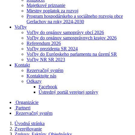
Majetkové priznanie
Miestny poplatok za rozvoj
Program hospodárskeho a sociálneho rozvoja obce
Gerlachov na roky 2024-2030
Voľby
Voľby do orgánov samoprávy obcí 2026
Voľby do orgánov samosprávnych krajov 2026
Referendum 2026
Voľby prezidenta SR 2024
Voľby do Európskeho parlamentu na území SR
Voľby NR SR 2023
Kontakt
Rezervačný systém
Kontaktujte nás
Odkazy
Facebook
Ústredný portál verejnej správy
Organizácie
Partneri
Rezervačný systém
Úvodná stránka
Zverejňovanie
Zmluvy, Faktúry, Objednávky