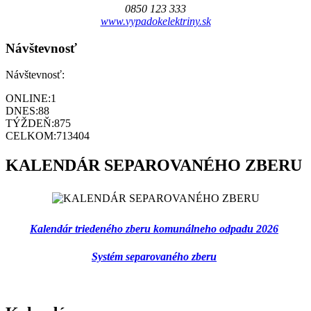
0850 123 333
www.vypadokelektriny.sk
Návštevnosť
Návštevnosť:
ONLINE:
1
DNES:
88
TÝŽDEŇ:
875
CELKOM:
713404
KALENDÁR SEPAROVANÉHO ZBERU
Kalendár triedeného zberu komunálneho odpadu 2026
Systém separovaného zberu