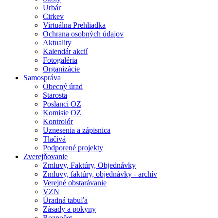
Urbár
Cirkev
Virtuálna Prehliadka
Ochrana osobných údajov
Aktuality
Kalendár akcií
Fotogaléria
Organizácie
Samospráva
Obecný úrad
Starosta
Poslanci OZ
Komisie OZ
Kontrolór
Uznesenia a zápisnica
Tlačivá
Podporené projekty
Zverejňovanie
Zmluvy, Faktúry, Objednávky
Zmluvy, faktúry, objednávky - archív
Verejné obstarávanie
VZN
Úradná tabuľa
Zásady a pokyny
Rozpočet