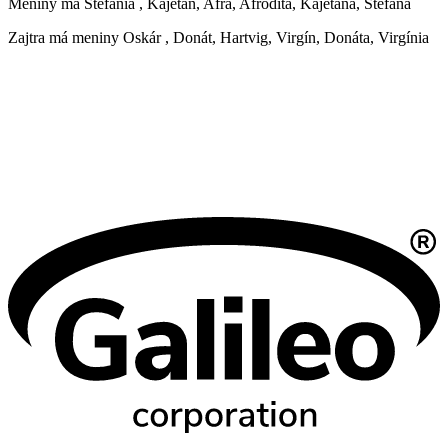
Meniny má
Štefánia
, Kajetán, Afra, Afrodita, Kajetána, Štefana
Zajtra má meniny
Oskár
, Donát, Hartvig, Virgín, Donáta, Virgínia