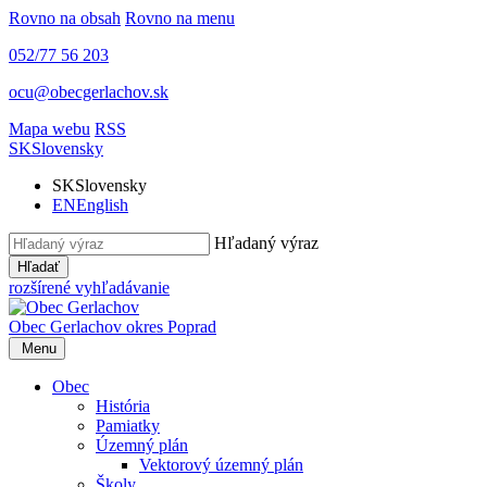
Rovno na obsah
Rovno na menu
052/77 56 203
ocu@obecgerlachov.sk
Mapa webu
RSS
SK
Slovensky
SK
Slovensky
EN
English
Hľadaný výraz
Hľadať
rozšírené vyhľadávanie
Obec Gerlachov
okres Poprad
Menu
Obec
História
Pamiatky
Územný plán
Vektorový územný plán
Školy