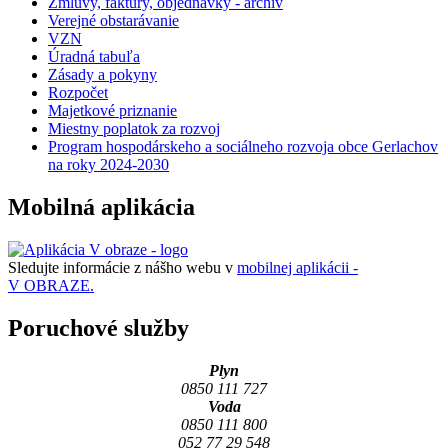
Zmluvy, faktúry, objednávky - archív
Verejné obstarávanie
VZN
Úradná tabuľa
Zásady a pokyny
Rozpočet
Majetkové priznanie
Miestny poplatok za rozvoj
Program hospodárskeho a sociálneho rozvoja obce Gerlachov
na roky 2024-2030
Mobilná aplikácia
Sledujte informácie z nášho webu v
mobilnej aplikácii -
V OBRAZE.
Poruchové služby
Plyn
0850 111 727
Voda
0850 111 800
052 77 29 548