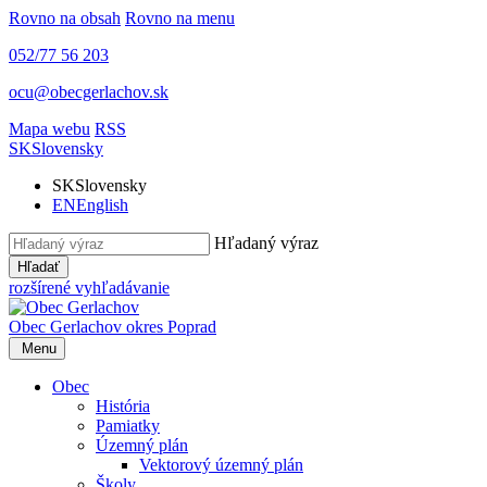
Rovno na obsah
Rovno na menu
052/77 56 203
ocu@obecgerlachov.sk
Mapa webu
RSS
SK
Slovensky
SK
Slovensky
EN
English
Hľadaný výraz
Hľadať
rozšírené vyhľadávanie
Obec Gerlachov
okres Poprad
Menu
Obec
História
Pamiatky
Územný plán
Vektorový územný plán
Školy