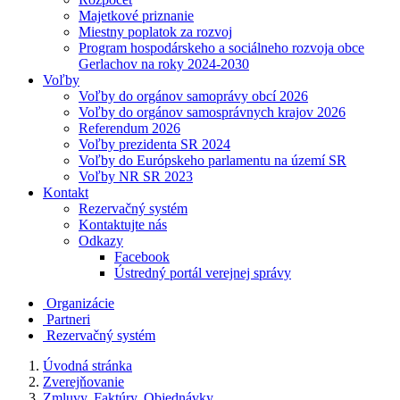
Majetkové priznanie
Miestny poplatok za rozvoj
Program hospodárskeho a sociálneho rozvoja obce
Gerlachov na roky 2024-2030
Voľby
Voľby do orgánov samoprávy obcí 2026
Voľby do orgánov samosprávnych krajov 2026
Referendum 2026
Voľby prezidenta SR 2024
Voľby do Európskeho parlamentu na území SR
Voľby NR SR 2023
Kontakt
Rezervačný systém
Kontaktujte nás
Odkazy
Facebook
Ústredný portál verejnej správy
Organizácie
Partneri
Rezervačný systém
Úvodná stránka
Zverejňovanie
Zmluvy, Faktúry, Objednávky