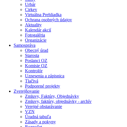
Urbár
Cirkev
Virtuálna Prehliadka
Ochrana osobných údajov
Aktuality
Kalendár akcií
Fotogaléria
Organizácie
Samospráva
Obecný úrad
Starosta
Poslanci OZ
Komisie OZ
Kontrolór
Uznesenia a zápisnica
Tlačivá
Podporené projekty
Zverejňovanie
Zmluvy, Faktúry, Objednávky
Zmluvy, faktúry, objednávky - archív
Verejné obstarávanie
VZN
Úradná tabuľa
Zásady a pokyny
Rozpočet