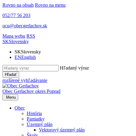
Rovno na obsah
Rovno na menu
052/77 56 203
ocu@obecgerlachov.sk
Mapa webu
RSS
SK
Slovensky
SK
Slovensky
EN
English
Hľadaný výraz
Hľadať
rozšírené vyhľadávanie
Obec Gerlachov
okres Poprad
Menu
Obec
História
Pamiatky
Územný plán
Vektorový územný plán
Školy