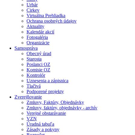
Urbár
Cirkev
Virtuálna Prehliadka
Ochrana osobných údajov
Aktuality
Kalendár akcií
Fotogaléria
Organizácie
Samospráva
Obecný úrad
Starosta
Poslanci OZ
Komisie OZ
Kontrolór
Uznesenia a zápisnica
Tlačivá
Podporené projekty
Zverejňovanie
Zmluvy, Faktúry, Objednávky
Zmluvy, faktúry, objednávky - archív
Verejné obstarávanie
VZN
Úradná tabuľa
Zásady a pokyny
Rozpočet