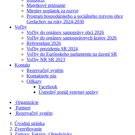
Majetkové priznanie
Miestny poplatok za rozvoj
Program hospodárskeho a sociálneho rozvoja obce
Gerlachov na roky 2024-2030
Voľby
Voľby do orgánov samoprávy obcí 2026
Voľby do orgánov samosprávnych krajov 2026
Referendum 2026
Voľby prezidenta SR 2024
Voľby do Európskeho parlamentu na území SR
Voľby NR SR 2023
Kontakt
Rezervačný systém
Kontaktujte nás
Odkazy
Facebook
Ústredný portál verejnej správy
Organizácie
Partneri
Rezervačný systém
Úvodná stránka
Zverejňovanie
Zmluvy, Faktúry, Objednávky