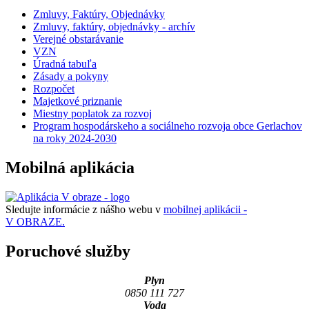
Zmluvy, Faktúry, Objednávky
Zmluvy, faktúry, objednávky - archív
Verejné obstarávanie
VZN
Úradná tabuľa
Zásady a pokyny
Rozpočet
Majetkové priznanie
Miestny poplatok za rozvoj
Program hospodárskeho a sociálneho rozvoja obce Gerlachov
na roky 2024-2030
Mobilná aplikácia
Sledujte informácie z nášho webu v
mobilnej aplikácii -
V OBRAZE.
Poruchové služby
Plyn
0850 111 727
Voda