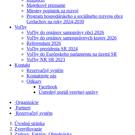
Majetkové priznanie
Miestny poplatok za rozvoj
Program hospodárskeho a sociálneho rozvoja obce
Gerlachov na roky 2024-2030
Voľby
Voľby do orgánov samoprávy obcí 2026
Voľby do orgánov samosprávnych krajov 2026
Referendum 2026
Voľby prezidenta SR 2024
Voľby do Európskeho parlamentu na území SR
Voľby NR SR 2023
Kontakt
Rezervačný systém
Kontaktujte nás
Odkazy
Facebook
Ústredný portál verejnej správy
Organizácie
Partneri
Rezervačný systém
Úvodná stránka
Zverejňovanie
Zmluvy, Faktúry, Objednávky