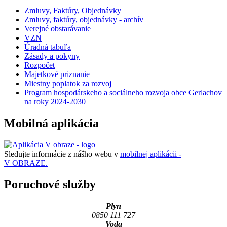
Zmluvy, Faktúry, Objednávky
Zmluvy, faktúry, objednávky - archív
Verejné obstarávanie
VZN
Úradná tabuľa
Zásady a pokyny
Rozpočet
Majetkové priznanie
Miestny poplatok za rozvoj
Program hospodárskeho a sociálneho rozvoja obce Gerlachov
na roky 2024-2030
Mobilná aplikácia
Sledujte informácie z nášho webu v
mobilnej aplikácii -
V OBRAZE.
Poruchové služby
Plyn
0850 111 727
Voda