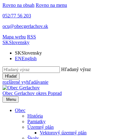
Rovno na obsah
Rovno na menu
052/77 56 203
ocu@obecgerlachov.sk
Mapa webu
RSS
SK
Slovensky
SK
Slovensky
EN
English
Hľadaný výraz
Hľadať
rozšírené vyhľadávanie
Obec Gerlachov
okres Poprad
Menu
Obec
História
Pamiatky
Územný plán
Vektorový územný plán
Školy