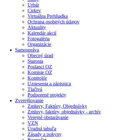
Urbár
Cirkev
Virtuálna Prehliadka
Ochrana osobných údajov
Aktuality
Kalendár akcií
Fotogaléria
Organizácie
Samospráva
Obecný úrad
Starosta
Poslanci OZ
Komisie OZ
Kontrolór
Uznesenia a zápisnica
Tlačivá
Podporené projekty
Zverejňovanie
Zmluvy, Faktúry, Objednávky
Zmluvy, faktúry, objednávky - archív
Verejné obstarávanie
VZN
Úradná tabuľa
Zásady a pokyny
Rozpočet