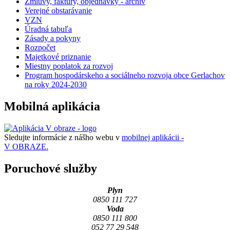
Zmluvy, faktúry, objednávky - archív
Verejné obstarávanie
VZN
Úradná tabuľa
Zásady a pokyny
Rozpočet
Majetkové priznanie
Miestny poplatok za rozvoj
Program hospodárskeho a sociálneho rozvoja obce Gerlachov
na roky 2024-2030
Mobilná aplikácia
Sledujte informácie z nášho webu v
mobilnej aplikácii -
V OBRAZE.
Poruchové služby
Plyn
0850 111 727
Voda
0850 111 800
052 77 29 548