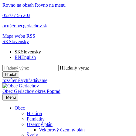
Rovno na obsah
Rovno na menu
052/77 56 203
ocu@obecgerlachov.sk
Mapa webu
RSS
SK
Slovensky
SK
Slovensky
EN
English
Hľadaný výraz
Hľadať
rozšírené vyhľadávanie
Obec Gerlachov
okres Poprad
Menu
Obec
História
Pamiatky
Územný plán
Vektorový územný plán
Školy