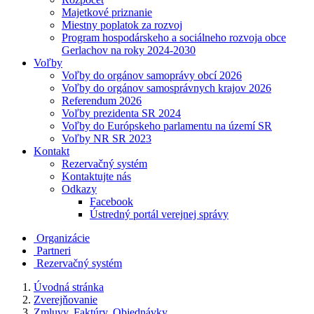
Majetkové priznanie
Miestny poplatok za rozvoj
Program hospodárskeho a sociálneho rozvoja obce
Gerlachov na roky 2024-2030
Voľby
Voľby do orgánov samoprávy obcí 2026
Voľby do orgánov samosprávnych krajov 2026
Referendum 2026
Voľby prezidenta SR 2024
Voľby do Európskeho parlamentu na území SR
Voľby NR SR 2023
Kontakt
Rezervačný systém
Kontaktujte nás
Odkazy
Facebook
Ústredný portál verejnej správy
Organizácie
Partneri
Rezervačný systém
Úvodná stránka
Zverejňovanie
Zmluvy, Faktúry, Objednávky