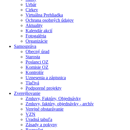
Urbár
Cirkev
Virtuálna Prehliadka
Ochrana osobných údajov
Aktuality
Kalendár akcií
Fotogaléria
Organizácie
Samospráva
Obecný úrad
Starosta
Poslanci OZ
Komisie OZ
Kontrolór
Uznesenia a zápisnica
Tlačivá
Podporené projekty
Zverejňovanie
Zmluvy, Faktúry, Objednávky
Zmluvy, faktúry, objednávky - archív
Verejné obstarávanie
VZN
Úradná tabuľa
Zásady a pokyny
Rozpočet