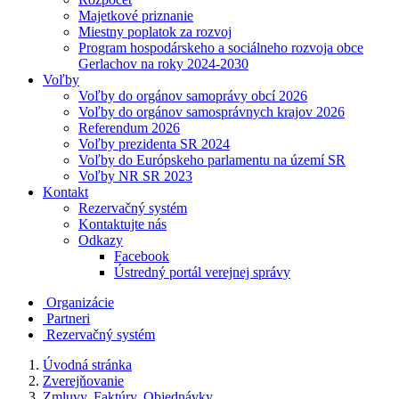
Majetkové priznanie
Miestny poplatok za rozvoj
Program hospodárskeho a sociálneho rozvoja obce
Gerlachov na roky 2024-2030
Voľby
Voľby do orgánov samoprávy obcí 2026
Voľby do orgánov samosprávnych krajov 2026
Referendum 2026
Voľby prezidenta SR 2024
Voľby do Európskeho parlamentu na území SR
Voľby NR SR 2023
Kontakt
Rezervačný systém
Kontaktujte nás
Odkazy
Facebook
Ústredný portál verejnej správy
Organizácie
Partneri
Rezervačný systém
Úvodná stránka
Zverejňovanie
Zmluvy, Faktúry, Objednávky