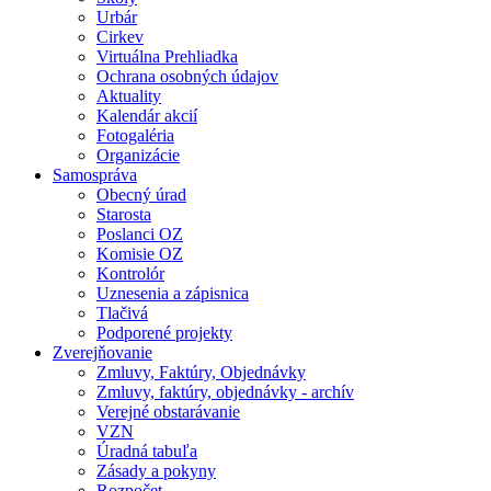
Urbár
Cirkev
Virtuálna Prehliadka
Ochrana osobných údajov
Aktuality
Kalendár akcií
Fotogaléria
Organizácie
Samospráva
Obecný úrad
Starosta
Poslanci OZ
Komisie OZ
Kontrolór
Uznesenia a zápisnica
Tlačivá
Podporené projekty
Zverejňovanie
Zmluvy, Faktúry, Objednávky
Zmluvy, faktúry, objednávky - archív
Verejné obstarávanie
VZN
Úradná tabuľa
Zásady a pokyny
Rozpočet