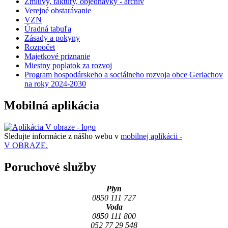
Zmluvy, faktúry, objednávky - archív
Verejné obstarávanie
VZN
Úradná tabuľa
Zásady a pokyny
Rozpočet
Majetkové priznanie
Miestny poplatok za rozvoj
Program hospodárskeho a sociálneho rozvoja obce Gerlachov
na roky 2024-2030
Mobilná aplikácia
Sledujte informácie z nášho webu v
mobilnej aplikácii -
V OBRAZE.
Poruchové služby
Plyn
0850 111 727
Voda
0850 111 800
052 77 29 548