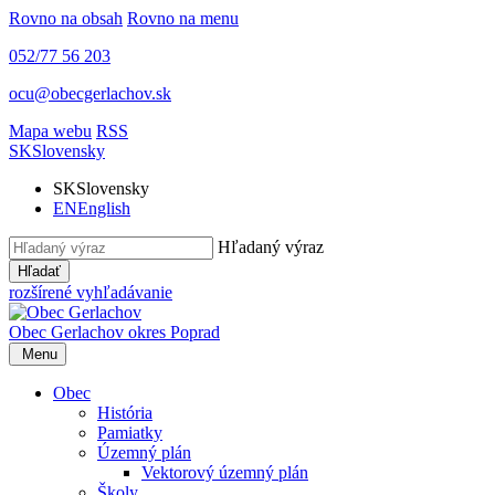
Rovno na obsah
Rovno na menu
052/77 56 203
ocu@obecgerlachov.sk
Mapa webu
RSS
SK
Slovensky
SK
Slovensky
EN
English
Hľadaný výraz
Hľadať
rozšírené vyhľadávanie
Obec Gerlachov
okres Poprad
Menu
Obec
História
Pamiatky
Územný plán
Vektorový územný plán
Školy