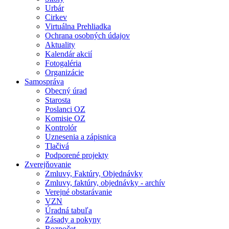
Urbár
Cirkev
Virtuálna Prehliadka
Ochrana osobných údajov
Aktuality
Kalendár akcií
Fotogaléria
Organizácie
Samospráva
Obecný úrad
Starosta
Poslanci OZ
Komisie OZ
Kontrolór
Uznesenia a zápisnica
Tlačivá
Podporené projekty
Zverejňovanie
Zmluvy, Faktúry, Objednávky
Zmluvy, faktúry, objednávky - archív
Verejné obstarávanie
VZN
Úradná tabuľa
Zásady a pokyny
Rozpočet