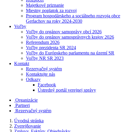
Majetkové priznanie
Miestny poplatok za rozvoj
Program hospodárskeho a sociálneho rozvoja obce
Gerlachov na roky 2024-2030
Voľby
Voľby do orgánov samoprávy obcí 2026
Voľby do orgánov samosprávnych krajov 2026
Referendum 2026
Voľby prezidenta SR 2024
Voľby do Európskeho parlamentu na území SR
Voľby NR SR 2023
Kontakt
Rezervačný systém
Kontaktujte nás
Odkazy
Facebook
Ústredný portál verejnej správy
Organizácie
Partneri
Rezervačný systém
Úvodná stránka
Zverejňovanie
Zmluvy, Faktúry, Objednávky