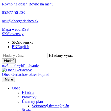
Rovno na obsah
Rovno na menu
052/77 56 203
ocu@obecgerlachov.sk
Mapa webu
RSS
SK
Slovensky
SK
Slovensky
EN
English
Hľadaný výraz
Hľadať
rozšírené vyhľadávanie
Obec Gerlachov
okres Poprad
Menu
Obec
História
Pamiatky
Územný plán
Vektorový územný plán
Školy