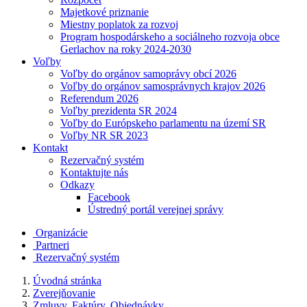
Majetkové priznanie
Miestny poplatok za rozvoj
Program hospodárskeho a sociálneho rozvoja obce
Gerlachov na roky 2024-2030
Voľby
Voľby do orgánov samoprávy obcí 2026
Voľby do orgánov samosprávnych krajov 2026
Referendum 2026
Voľby prezidenta SR 2024
Voľby do Európskeho parlamentu na území SR
Voľby NR SR 2023
Kontakt
Rezervačný systém
Kontaktujte nás
Odkazy
Facebook
Ústredný portál verejnej správy
Organizácie
Partneri
Rezervačný systém
Úvodná stránka
Zverejňovanie
Zmluvy, Faktúry, Objednávky