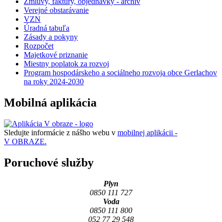
Zmluvy, faktúry, objednávky - archív
Verejné obstarávanie
VZN
Úradná tabuľa
Zásady a pokyny
Rozpočet
Majetkové priznanie
Miestny poplatok za rozvoj
Program hospodárskeho a sociálneho rozvoja obce Gerlachov
na roky 2024-2030
Mobilná aplikácia
Sledujte informácie z nášho webu v
mobilnej aplikácii -
V OBRAZE.
Poruchové služby
Plyn
0850 111 727
Voda
0850 111 800
052 77 29 548