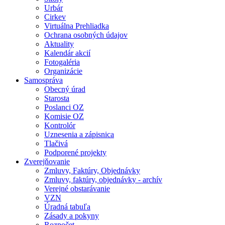
Urbár
Cirkev
Virtuálna Prehliadka
Ochrana osobných údajov
Aktuality
Kalendár akcií
Fotogaléria
Organizácie
Samospráva
Obecný úrad
Starosta
Poslanci OZ
Komisie OZ
Kontrolór
Uznesenia a zápisnica
Tlačivá
Podporené projekty
Zverejňovanie
Zmluvy, Faktúry, Objednávky
Zmluvy, faktúry, objednávky - archív
Verejné obstarávanie
VZN
Úradná tabuľa
Zásady a pokyny
Rozpočet