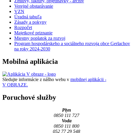
Zmluvy, faktúry, objednávky - archív
Verejné obstarávanie
VZN
Úradná tabuľa
Zásady a pokyny
Rozpočet
Majetkové priznanie
Miestny poplatok za rozvoj
Program hospodárskeho a sociálneho rozvoja obce Gerlachov
na roky 2024-2030
Mobilná aplikácia
Sledujte informácie z nášho webu v
mobilnej aplikácii -
V OBRAZE.
Poruchové služby
Plyn
0850 111 727
Voda
0850 111 800
052 77 29 548