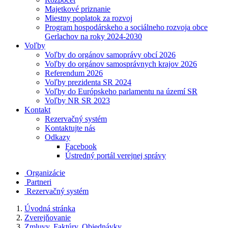
Majetkové priznanie
Miestny poplatok za rozvoj
Program hospodárskeho a sociálneho rozvoja obce
Gerlachov na roky 2024-2030
Voľby
Voľby do orgánov samoprávy obcí 2026
Voľby do orgánov samosprávnych krajov 2026
Referendum 2026
Voľby prezidenta SR 2024
Voľby do Európskeho parlamentu na území SR
Voľby NR SR 2023
Kontakt
Rezervačný systém
Kontaktujte nás
Odkazy
Facebook
Ústredný portál verejnej správy
Organizácie
Partneri
Rezervačný systém
Úvodná stránka
Zverejňovanie
Zmluvy, Faktúry, Objednávky