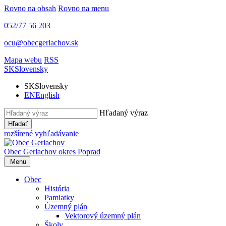
Rovno na obsah
Rovno na menu
052/77 56 203
ocu@obecgerlachov.sk
Mapa webu
RSS
SK
Slovensky
SK
Slovensky
EN
English
Hľadaný výraz
Hľadať
rozšírené vyhľadávanie
Obec Gerlachov
okres Poprad
Menu
Obec
História
Pamiatky
Územný plán
Vektorový územný plán
Školy