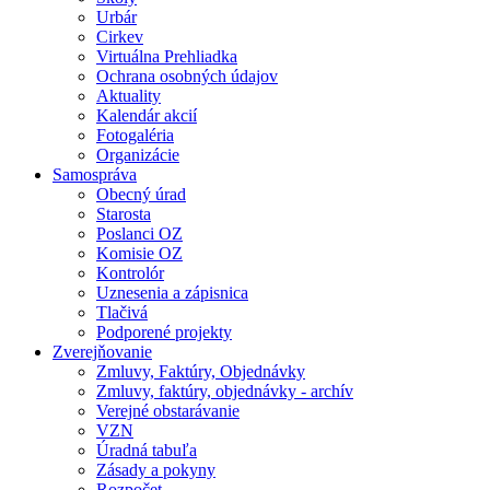
Urbár
Cirkev
Virtuálna Prehliadka
Ochrana osobných údajov
Aktuality
Kalendár akcií
Fotogaléria
Organizácie
Samospráva
Obecný úrad
Starosta
Poslanci OZ
Komisie OZ
Kontrolór
Uznesenia a zápisnica
Tlačivá
Podporené projekty
Zverejňovanie
Zmluvy, Faktúry, Objednávky
Zmluvy, faktúry, objednávky - archív
Verejné obstarávanie
VZN
Úradná tabuľa
Zásady a pokyny
Rozpočet