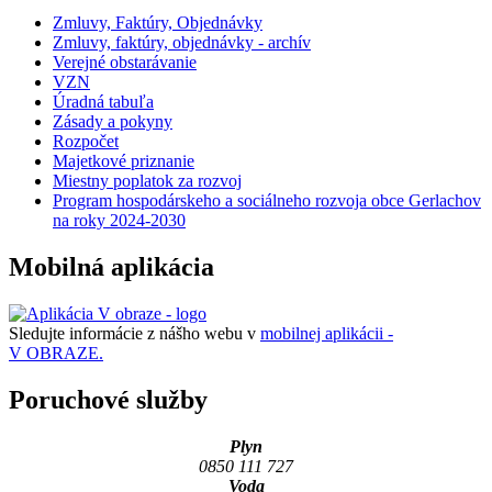
Zmluvy, Faktúry, Objednávky
Zmluvy, faktúry, objednávky - archív
Verejné obstarávanie
VZN
Úradná tabuľa
Zásady a pokyny
Rozpočet
Majetkové priznanie
Miestny poplatok za rozvoj
Program hospodárskeho a sociálneho rozvoja obce Gerlachov
na roky 2024-2030
Mobilná aplikácia
Sledujte informácie z nášho webu v
mobilnej aplikácii -
V OBRAZE.
Poruchové služby
Plyn
0850 111 727
Voda