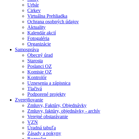
Urbár
Cirkev
Virtuálna Prehliadka
Ochrana osobných údajov
Aktuality
Kalendár akcií
Fotogaléria
Organizácie
Samospráva
Obecný úrad
Starosta
Poslanci OZ
Komisie OZ
Kontrolór
Uznesenia a zápisnica
Tlačivá
Podporené projekty
Zverejňovanie
Zmluvy, Faktúry, Objednávky
Zmluvy, faktúry, objednávky - archív
Verejné obstarávanie
VZN
Úradná tabuľa
Zásady a pokyny
Rozpočet