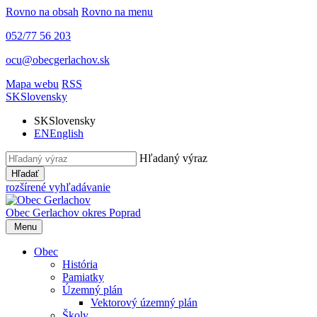
Rovno na obsah
Rovno na menu
052/77 56 203
ocu@obecgerlachov.sk
Mapa webu
RSS
SK
Slovensky
SK
Slovensky
EN
English
Hľadaný výraz
Hľadať
rozšírené vyhľadávanie
Obec Gerlachov
okres Poprad
Menu
Obec
História
Pamiatky
Územný plán
Vektorový územný plán
Školy