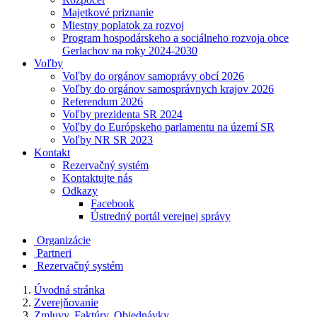
Majetkové priznanie
Miestny poplatok za rozvoj
Program hospodárskeho a sociálneho rozvoja obce
Gerlachov na roky 2024-2030
Voľby
Voľby do orgánov samoprávy obcí 2026
Voľby do orgánov samosprávnych krajov 2026
Referendum 2026
Voľby prezidenta SR 2024
Voľby do Európskeho parlamentu na území SR
Voľby NR SR 2023
Kontakt
Rezervačný systém
Kontaktujte nás
Odkazy
Facebook
Ústredný portál verejnej správy
Organizácie
Partneri
Rezervačný systém
Úvodná stránka
Zverejňovanie
Zmluvy, Faktúry, Objednávky