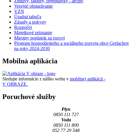
Zmluvy, faktúry, objednávky - archív
Verejné obstarávanie
VZN
Úradná tabuľa
Zásady a pokyny
Rozpočet
Majetkové priznanie
Miestny poplatok za rozvoj
Program hospodárskeho a sociálneho rozvoja obce Gerlachov
na roky 2024-2030
Mobilná aplikácia
Sledujte informácie z nášho webu v
mobilnej aplikácii -
V OBRAZE.
Poruchové služby
Plyn
0850 111 727
Voda
0850 111 800
052 77 29 548