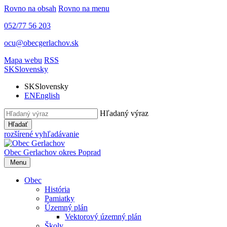
Rovno na obsah
Rovno na menu
052/77 56 203
ocu@obecgerlachov.sk
Mapa webu
RSS
SK
Slovensky
SK
Slovensky
EN
English
Hľadaný výraz
Hľadať
rozšírené vyhľadávanie
Obec Gerlachov
okres Poprad
Menu
Obec
História
Pamiatky
Územný plán
Vektorový územný plán
Školy