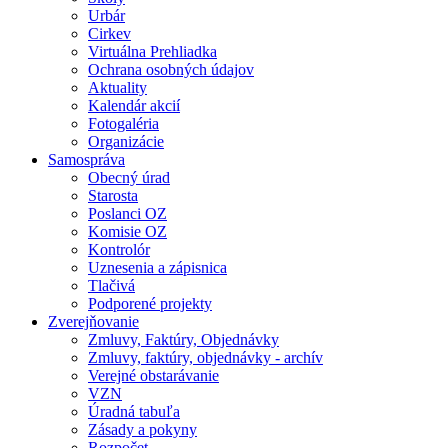
Urbár
Cirkev
Virtuálna Prehliadka
Ochrana osobných údajov
Aktuality
Kalendár akcií
Fotogaléria
Organizácie
Samospráva
Obecný úrad
Starosta
Poslanci OZ
Komisie OZ
Kontrolór
Uznesenia a zápisnica
Tlačivá
Podporené projekty
Zverejňovanie
Zmluvy, Faktúry, Objednávky
Zmluvy, faktúry, objednávky - archív
Verejné obstarávanie
VZN
Úradná tabuľa
Zásady a pokyny
Rozpočet