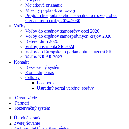
Majetkové priznanie
Miestny poplatok za rozvoj
Program hospodárskeho a sociálneho rozvoja obce
Gerlachov na roky 2024-2030
Voľby
Voľby do orgánov samoprávy obcí 2026
Voľby do orgánov samosprávnych krajov 2026
Referendum 2026
Voľby prezidenta SR 2024
Voľby do Európskeho parlamentu na území SR
Voľby NR SR 2023
Kontakt
Rezervačný systém
Kontaktujte nás
Odkazy
Facebook
Ústredný portál verejnej správy
Organizácie
Partneri
Rezervačný systém
Úvodná stránka
Zverejňovanie
Zmluvy, Faktúry, Objednávky