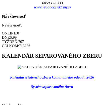
0850 123 333
www.vypadokelektriny.sk
Návštevnosť
Návštevnosť:
ONLINE:
0
DNES:
99
TÝŽDEŇ:
707
CELKOM:
713236
KALENDÁR SEPAROVANÉHO ZBERU
Kalendár triedeného zberu komunálneho odpadu 2026
Systém separovaného zberu