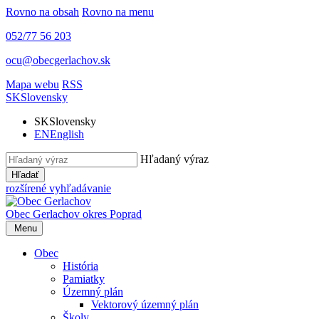
Rovno na obsah
Rovno na menu
052/77 56 203
ocu@obecgerlachov.sk
Mapa webu
RSS
SK
Slovensky
SK
Slovensky
EN
English
Hľadaný výraz
Hľadať
rozšírené vyhľadávanie
Obec Gerlachov
okres Poprad
Menu
Obec
História
Pamiatky
Územný plán
Vektorový územný plán
Školy