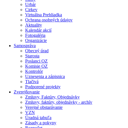
Urbár
Cirkev
Virtuálna Prehliadka
Ochrana osobných údajov
Aktuality
Kalendár akcií
Fotogaléria
Organizácie
Samospráva
Obecný úrad
Starosta
Poslanci OZ
Komisie OZ
Kontrolór
Uznesenia a zápisnica
Tlačivá
Podporené projekty
Zverejňovanie
Zmluvy, Faktúry, Objednávky
Zmluvy, faktúry, objednávky - archív
Verejné obstarávanie
VZN
Úradná tabuľa
Zásady a pokyny
Rozpočet