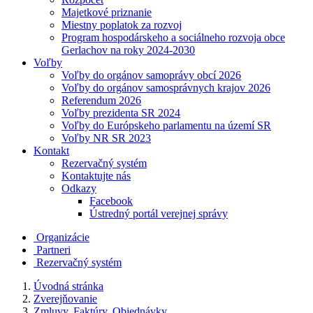
Majetkové priznanie
Miestny poplatok za rozvoj
Program hospodárskeho a sociálneho rozvoja obce
Gerlachov na roky 2024-2030
Voľby
Voľby do orgánov samoprávy obcí 2026
Voľby do orgánov samosprávnych krajov 2026
Referendum 2026
Voľby prezidenta SR 2024
Voľby do Európskeho parlamentu na území SR
Voľby NR SR 2023
Kontakt
Rezervačný systém
Kontaktujte nás
Odkazy
Facebook
Ústredný portál verejnej správy
Organizácie
Partneri
Rezervačný systém
Úvodná stránka
Zverejňovanie
Zmluvy, Faktúry, Objednávky