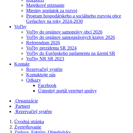
Majetkové priznanie
Miestny poplatok za rozvoj
Program hospodárskeho a sociálneho rozvoja obce
Gerlachov na roky 2024-2030
Voľby
Voľby do orgánov samoprávy obcí 2026
Voľby do orgánov samosprávnych krajov 2026
Referendum 2026
Voľby prezidenta SR 2024
Voľby do Európskeho parlamentu na území SR
Voľby NR SR 2023
Kontakt
Rezervačný systém
Kontaktujte nás
Odkazy
Facebook
Ústredný portál verejnej správy
Organizácie
Partneri
Rezervačný systém
Úvodná stránka
Zverejňovanie
Zmluvy, Faktúry, Objednávky