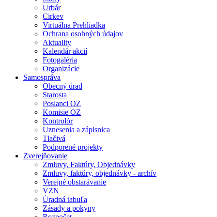
Urbár
Cirkev
Virtuálna Prehliadka
Ochrana osobných údajov
Aktuality
Kalendár akcií
Fotogaléria
Organizácie
Samospráva
Obecný úrad
Starosta
Poslanci OZ
Komisie OZ
Kontrolór
Uznesenia a zápisnica
Tlačivá
Podporené projekty
Zverejňovanie
Zmluvy, Faktúry, Objednávky
Zmluvy, faktúry, objednávky - archív
Verejné obstarávanie
VZN
Úradná tabuľa
Zásady a pokyny
Rozpočet