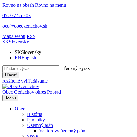
Rovno na obsah
Rovno na menu
052/77 56 203
ocu@obecgerlachov.sk
Mapa webu
RSS
SK
Slovensky
SK
Slovensky
EN
English
Hľadaný výraz
Hľadať
rozšírené vyhľadávanie
Obec Gerlachov
okres Poprad
Menu
Obec
História
Pamiatky
Územný plán
Vektorový územný plán
Školy