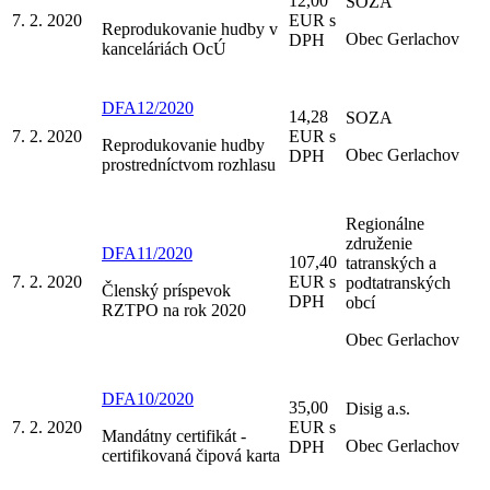
12,00
SOZA
7. 2. 2020
EUR s
Reprodukovanie hudby v
Obec Gerlachov
DPH
kanceláriách OcÚ
DFA12/2020
14,28
SOZA
7. 2. 2020
EUR s
Reprodukovanie hudby
Obec Gerlachov
DPH
prostredníctvom rozhlasu
Regionálne
združenie
DFA11/2020
107,40
tatranských a
7. 2. 2020
EUR s
podtatranských
Členský príspevok
DPH
obcí
RZTPO na rok 2020
Obec Gerlachov
DFA10/2020
35,00
Disig a.s.
7. 2. 2020
EUR s
Mandátny certifikát -
Obec Gerlachov
DPH
certifikovaná čipová karta