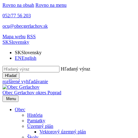
Rovno na obsah
Rovno na menu
052/77 56 203
ocu@obecgerlachov.sk
Mapa webu
RSS
SK
Slovensky
SK
Slovensky
EN
English
Hľadaný výraz
Hľadať
rozšírené vyhľadávanie
Obec Gerlachov
okres Poprad
Menu
Obec
História
Pamiatky
Územný plán
Vektorový územný plán
Školy