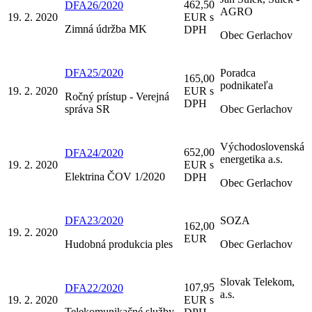
462,50
DFA26/2020
AGRO
19. 2. 2020
EUR s
Zimná údržba MK
DPH
Obec Gerlachov
DFA25/2020
Poradca
165,00
podnikateľa
19. 2. 2020
EUR s
Ročný prístup - Verejná
DPH
správa SR
Obec Gerlachov
Východoslovenská
652,00
DFA24/2020
energetika a.s.
19. 2. 2020
EUR s
Elektrina ČOV 1/2020
DPH
Obec Gerlachov
DFA23/2020
SOZA
162,00
19. 2. 2020
EUR
Hudobná produkcia ples
Obec Gerlachov
Slovak Telekom,
107,95
DFA22/2020
a.s.
19. 2. 2020
EUR s
Telekomunikačné služby