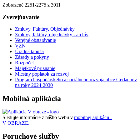
Zobrazené
2251
-
2275
z 3011
Zverejňovanie
Zmluvy, Faktúry, Objednávky
Zmluvy, faktúry, objednávky - archív
Verejné obstarávanie
VZN
Úradná tabuľa
Zásady a pokyny
Rozpočet
Majetkové priznanie
Miestny poplatok za rozvoj
Program hospodárskeho a sociálneho rozvoja obce Gerlachov
na roky 2024-2030
Mobilná aplikácia
Sledujte informácie z nášho webu v
mobilnej aplikácii -
V OBRAZE.
Poruchové služby