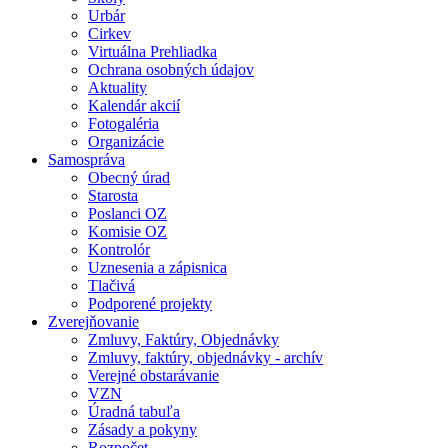
Urbár
Cirkev
Virtuálna Prehliadka
Ochrana osobných údajov
Aktuality
Kalendár akcií
Fotogaléria
Organizácie
Samospráva
Obecný úrad
Starosta
Poslanci OZ
Komisie OZ
Kontrolór
Uznesenia a zápisnica
Tlačivá
Podporené projekty
Zverejňovanie
Zmluvy, Faktúry, Objednávky
Zmluvy, faktúry, objednávky - archív
Verejné obstarávanie
VZN
Úradná tabuľa
Zásady a pokyny
Rozpočet