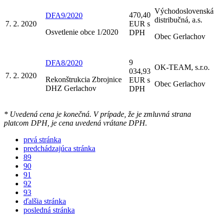
Východoslovenská
470,40
DFA9/2020
distribučná, a.s.
7. 2. 2020
EUR s
Osvetlenie obce 1/2020
DPH
Obec Gerlachov
9
DFA8/2020
OK-TEAM, s.r.o.
034,93
7. 2. 2020
Rekonštrukcia Zbrojnice
EUR s
Obec Gerlachov
DHZ Gerlachov
DPH
* Uvedená cena je konečná. V prípade, že je zmluvná strana
platcom DPH, je cena uvedená vrátane DPH.
prvá stránka
predchádzajúca stránka
89
90
91
92
93
ďalšia stránka
posledná stránka