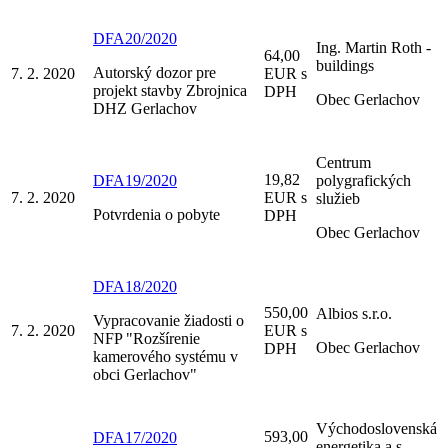
DFA20/2020
Ing. Martin Roth -
64,00
buildings
Autorský dozor pre
7. 2. 2020
EUR s
projekt stavby Zbrojnica
DPH
Obec Gerlachov
DHZ Gerlachov
Centrum
19,82
DFA19/2020
polygrafických
7. 2. 2020
EUR s
služieb
Potvrdenia o pobyte
DPH
Obec Gerlachov
DFA18/2020
550,00
Albios s.r.o.
Vypracovanie žiadosti o
7. 2. 2020
EUR s
NFP "Rozšírenie
Obec Gerlachov
DPH
kamerového systému v
obci Gerlachov"
Východoslovenská
593,00
DFA17/2020
energetika a.s.