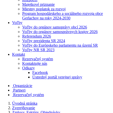
Majetkové priznanie
Miestny poplatok za rozvoj
Program hospodárskeho a sociálneho rozvoja obce
Gerlachov na roky 2024-2030
Voľby
Voľby do orgánov samoprávy obcí 2026
Voľby do orgánov samosprávnych krajov 2026
Referendum 2026
Voľby prezidenta SR 2024
Voľby do Európskeho parlamentu na území SR
Voľby NR SR 2023
Kontakt
Rezervačný systém
Kontaktujte nás
Odkazy
Facebook
Ústredný portál verejnej správy
Organizácie
Partneri
Rezervačný systém
Úvodná stránka
Zverejňovanie
Zmluvy, Faktúry, Objednávky