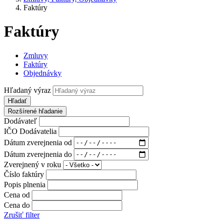
Faktúry
Faktúry
Zmluvy
Faktúry
Objednávky
Hľadaný výraz
Hľadať
Rozšírené hľadanie
Dodávateľ
IČO Dodávatelia
Dátum zverejnenia od
Dátum zverejnenia do
Zverejnený v roku
Číslo faktúry
Popis plnenia
Cena od
Cena do
Zrušiť filter