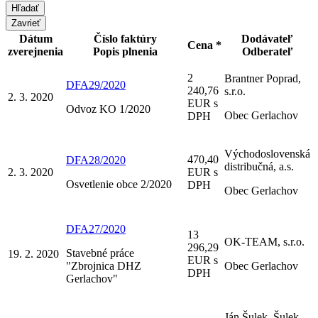
Zavrieť
Dátum
Číslo faktúry
Dodávateľ
Cena *
zverejnenia
Popis plnenia
Odberateľ
2
Brantner Poprad,
DFA29/2020
240,76
s.r.o.
2. 3. 2020
EUR s
Odvoz KO 1/2020
Obec Gerlachov
DPH
Východoslovenská
470,40
DFA28/2020
distribučná, a.s.
2. 3. 2020
EUR s
Osvetlenie obce 2/2020
DPH
Obec Gerlachov
DFA27/2020
13
OK-TEAM, s.r.o.
296,29
Stavebné práce
19. 2. 2020
EUR s
"Zbrojnica DHZ
Obec Gerlachov
DPH
Gerlachov"
Ján Šulek, Šulek -