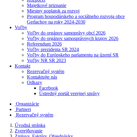
Majetkové priznanie
Miestny poplatok za rozvoj
Program hospodárskeho a sociálneho rozvoja obce
Gerlachov na roky 2024-2030
Voľby
Voľby do orgánov samoprávy obcí 2026
Voľby do orgánov samosprávnych krajov 2026
Referendum 2026
Voľby prezidenta SR 2024
Voľby do Európskeho parlamentu na území SR
Voľby NR SR 2023
Kontakt
Rezervačný systém
Kontaktujte nás
Odkazy
Facebook
Ústredný portál verejnej správy
Organizácie
Partneri
Rezervačný systém
Úvodná stránka
Zverejňovanie
Zmluvy, Faktúry, Objednávky