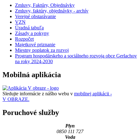
Zmluvy, Faktúry, Objednávky
Zmluvy, faktúry, objednávky - archív
Verejné obstarávanie
VZN
Úradná tabuľa
Zásady a pokyny
Rozpočet
Majetkové priznanie
Miestny poplatok za rozvoj
Program hospodárskeho a sociálneho rozvoja obce Gerlachov
na roky 2024-2030
Mobilná aplikácia
Sledujte informácie z nášho webu v
mobilnej aplikácii -
V OBRAZE.
Poruchové služby
Plyn
0850 111 727
Voda