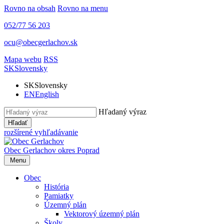
Rovno na obsah
Rovno na menu
052/77 56 203
ocu@obecgerlachov.sk
Mapa webu
RSS
SK
Slovensky
SK
Slovensky
EN
English
Hľadaný výraz
Hľadať
rozšírené vyhľadávanie
Obec Gerlachov
okres Poprad
Menu
Obec
História
Pamiatky
Územný plán
Vektorový územný plán
Školy