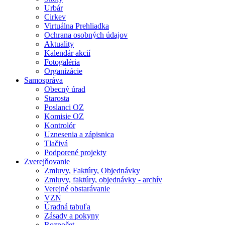
Urbár
Cirkev
Virtuálna Prehliadka
Ochrana osobných údajov
Aktuality
Kalendár akcií
Fotogaléria
Organizácie
Samospráva
Obecný úrad
Starosta
Poslanci OZ
Komisie OZ
Kontrolór
Uznesenia a zápisnica
Tlačivá
Podporené projekty
Zverejňovanie
Zmluvy, Faktúry, Objednávky
Zmluvy, faktúry, objednávky - archív
Verejné obstarávanie
VZN
Úradná tabuľa
Zásady a pokyny
Rozpočet