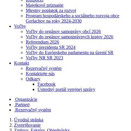
Majetkové priznanie
Miestny poplatok za rozvoj
Program hospodárskeho a sociálneho rozvoja obce
Gerlachov na roky 2024-2030
Voľby
Voľby do orgánov samoprávy obcí 2026
Voľby do orgánov samosprávnych krajov 2026
Referendum 2026
Voľby prezidenta SR 2024
Voľby do Európskeho parlamentu na území SR
Voľby NR SR 2023
Kontakt
Rezervačný systém
Kontaktujte nás
Odkazy
Facebook
Ústredný portál verejnej správy
Organizácie
Partneri
Rezervačný systém
Úvodná stránka
Zverejňovanie
Zmluvy, Faktúry, Objednávky