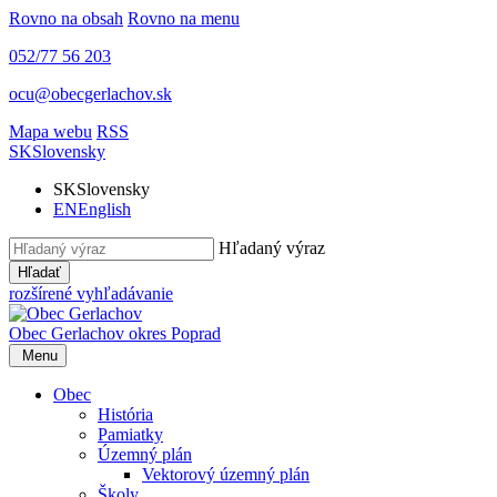
Rovno na obsah
Rovno na menu
052/77 56 203
ocu@obecgerlachov.sk
Mapa webu
RSS
SK
Slovensky
SK
Slovensky
EN
English
Hľadaný výraz
Hľadať
rozšírené vyhľadávanie
Obec Gerlachov
okres Poprad
Menu
Obec
História
Pamiatky
Územný plán
Vektorový územný plán
Školy