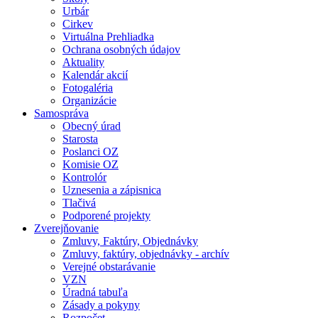
Urbár
Cirkev
Virtuálna Prehliadka
Ochrana osobných údajov
Aktuality
Kalendár akcií
Fotogaléria
Organizácie
Samospráva
Obecný úrad
Starosta
Poslanci OZ
Komisie OZ
Kontrolór
Uznesenia a zápisnica
Tlačivá
Podporené projekty
Zverejňovanie
Zmluvy, Faktúry, Objednávky
Zmluvy, faktúry, objednávky - archív
Verejné obstarávanie
VZN
Úradná tabuľa
Zásady a pokyny
Rozpočet