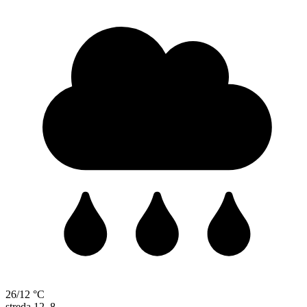
26/12 °C
streda
12. 8.