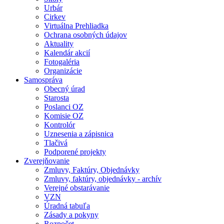
Urbár
Cirkev
Virtuálna Prehliadka
Ochrana osobných údajov
Aktuality
Kalendár akcií
Fotogaléria
Organizácie
Samospráva
Obecný úrad
Starosta
Poslanci OZ
Komisie OZ
Kontrolór
Uznesenia a zápisnica
Tlačivá
Podporené projekty
Zverejňovanie
Zmluvy, Faktúry, Objednávky
Zmluvy, faktúry, objednávky - archív
Verejné obstarávanie
VZN
Úradná tabuľa
Zásady a pokyny
Rozpočet