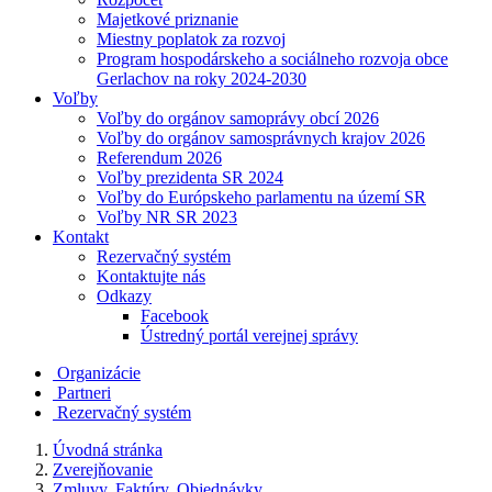
Majetkové priznanie
Miestny poplatok za rozvoj
Program hospodárskeho a sociálneho rozvoja obce
Gerlachov na roky 2024-2030
Voľby
Voľby do orgánov samoprávy obcí 2026
Voľby do orgánov samosprávnych krajov 2026
Referendum 2026
Voľby prezidenta SR 2024
Voľby do Európskeho parlamentu na území SR
Voľby NR SR 2023
Kontakt
Rezervačný systém
Kontaktujte nás
Odkazy
Facebook
Ústredný portál verejnej správy
Organizácie
Partneri
Rezervačný systém
Úvodná stránka
Zverejňovanie
Zmluvy, Faktúry, Objednávky