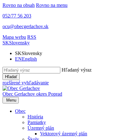
Rovno na obsah
Rovno na menu
052/77 56 203
ocu@obecgerlachov.sk
Mapa webu
RSS
SK
Slovensky
SK
Slovensky
EN
English
Hľadaný výraz
Hľadať
rozšírené vyhľadávanie
Obec Gerlachov
okres Poprad
Menu
Obec
História
Pamiatky
Územný plán
Vektorový územný plán
Školy