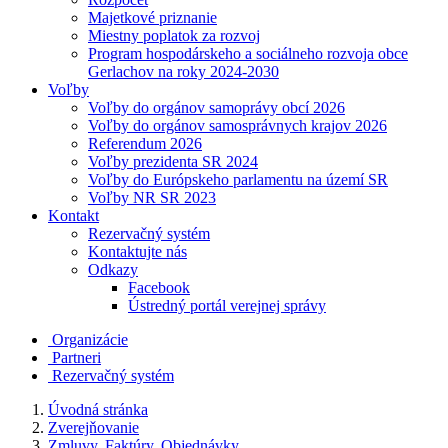
Majetkové priznanie
Miestny poplatok za rozvoj
Program hospodárskeho a sociálneho rozvoja obce
Gerlachov na roky 2024-2030
Voľby
Voľby do orgánov samoprávy obcí 2026
Voľby do orgánov samosprávnych krajov 2026
Referendum 2026
Voľby prezidenta SR 2024
Voľby do Európskeho parlamentu na území SR
Voľby NR SR 2023
Kontakt
Rezervačný systém
Kontaktujte nás
Odkazy
Facebook
Ústredný portál verejnej správy
Organizácie
Partneri
Rezervačný systém
Úvodná stránka
Zverejňovanie
Zmluvy, Faktúry, Objednávky