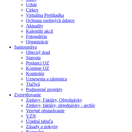
Urbár
Cirkev
Virtuálna Prehliadka
Ochrana osobných údajov
Aktuality
Kalendár akcií
Fotogaléria
Organizácie
Samospráva
Obecný úrad
Starosta
Poslanci OZ
Komisie OZ
Kontrolór
Uznesenia a zápisnica
Tlačivá
Podporené projekty
Zverejňovanie
Zmluvy, Faktúry, Objednávky
Zmluvy, faktúry, objednávky - archív
Verejné obstarávanie
VZN
Úradná tabuľa
Zásady a pokyny
Rozpočet