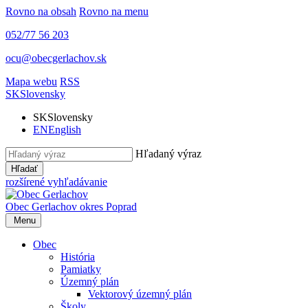
Rovno na obsah
Rovno na menu
052/77 56 203
ocu@obecgerlachov.sk
Mapa webu
RSS
SK
Slovensky
SK
Slovensky
EN
English
Hľadaný výraz
Hľadať
rozšírené vyhľadávanie
Obec Gerlachov
okres Poprad
Menu
Obec
História
Pamiatky
Územný plán
Vektorový územný plán
Školy