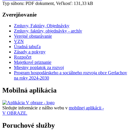
Typ súboru: PDF dokument, Veľkosť: 131,33 kB
Zverejňovanie
Zmluvy, Faktúry, Objednávky
Zmluvy, faktúry, objednávky - archív
Verejné obstarávanie
VZN
Úradná tabuľa
Zásady a pokyny
Rozpočet
Majetkové priznanie
Miestny poplatok za rozvoj
Program hospodárskeho a sociálneho rozvoja obce Gerlachov
na roky 2024-2030
Mobilná aplikácia
Sledujte informácie z nášho webu v
mobilnej aplikácii -
V OBRAZE.
Poruchové služby