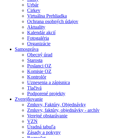
Urbár
Cirkev
Virtuálna Prehliadka
Ochrana osobných údajov
Aktuality
Kalendár akcií
Fotogaléria
Organizácie
Samospráva
Obecný úrad
Starosta
Poslanci OZ
Komisie OZ
Kontrolór
Uznesenia a zápisnica
Tlačivá
Podporené projekty
Zverejňovanie
Zmluvy, Faktúry, Objednávky
Zmluvy, faktúry, objednávky - archív
Verejné obstarávanie
VZN
Úradná tabuľa
Zásady a pokyny
Rozpočet