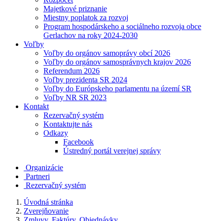
Majetkové priznanie
Miestny poplatok za rozvoj
Program hospodárskeho a sociálneho rozvoja obce
Gerlachov na roky 2024-2030
Voľby
Voľby do orgánov samoprávy obcí 2026
Voľby do orgánov samosprávnych krajov 2026
Referendum 2026
Voľby prezidenta SR 2024
Voľby do Európskeho parlamentu na území SR
Voľby NR SR 2023
Kontakt
Rezervačný systém
Kontaktujte nás
Odkazy
Facebook
Ústredný portál verejnej správy
Organizácie
Partneri
Rezervačný systém
Úvodná stránka
Zverejňovanie
Zmluvy, Faktúry, Objednávky