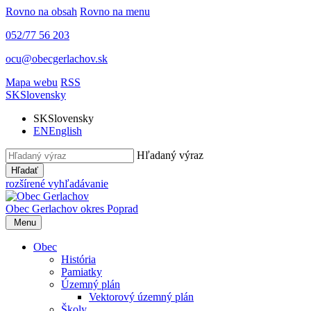
Rovno na obsah
Rovno na menu
052/77 56 203
ocu@obecgerlachov.sk
Mapa webu
RSS
SK
Slovensky
SK
Slovensky
EN
English
Hľadaný výraz
Hľadať
rozšírené vyhľadávanie
Obec Gerlachov
okres Poprad
Menu
Obec
História
Pamiatky
Územný plán
Vektorový územný plán
Školy