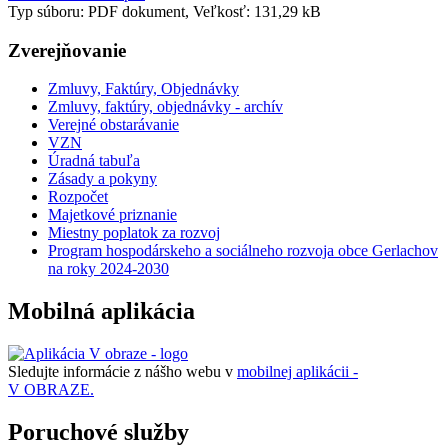
Typ súboru: PDF dokument, Veľkosť: 131,29 kB
Zverejňovanie
Zmluvy, Faktúry, Objednávky
Zmluvy, faktúry, objednávky - archív
Verejné obstarávanie
VZN
Úradná tabuľa
Zásady a pokyny
Rozpočet
Majetkové priznanie
Miestny poplatok za rozvoj
Program hospodárskeho a sociálneho rozvoja obce Gerlachov
na roky 2024-2030
Mobilná aplikácia
Sledujte informácie z nášho webu v
mobilnej aplikácii -
V OBRAZE.
Poruchové služby