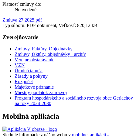
Platnosť zmluvy do:
Neuvedené
Zmluva 27 2025.pdf
Typ súboru: PDF dokument, Veľkosť: 820,12 kB
Zverejňovanie
Zmluvy, Faktúry, Objednávky
Zmluvy, faktúry, objednávky - archív
Verejné obstarávanie
VZN
Úradná tabuľa
Zásady a pokyny
Rozpočet
Majetkové priznanie
Miestny poplatok za rozvoj
Program hospodárskeho a sociálneho rozvoja obce Gerlachov
na roky 2024-2030
Mobilná aplikácia
Sledujte informácie z nášho webu v
mobilnej aplikácii -