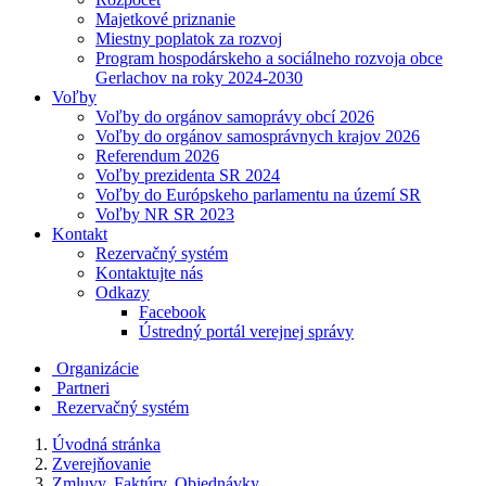
Majetkové priznanie
Miestny poplatok za rozvoj
Program hospodárskeho a sociálneho rozvoja obce
Gerlachov na roky 2024-2030
Voľby
Voľby do orgánov samoprávy obcí 2026
Voľby do orgánov samosprávnych krajov 2026
Referendum 2026
Voľby prezidenta SR 2024
Voľby do Európskeho parlamentu na území SR
Voľby NR SR 2023
Kontakt
Rezervačný systém
Kontaktujte nás
Odkazy
Facebook
Ústredný portál verejnej správy
Organizácie
Partneri
Rezervačný systém
Úvodná stránka
Zverejňovanie
Zmluvy, Faktúry, Objednávky