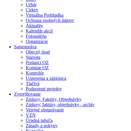
Urbár
Cirkev
Virtuálna Prehliadka
Ochrana osobných údajov
Aktuality
Kalendár akcií
Fotogaléria
Organizácie
Samospráva
Obecný úrad
Starosta
Poslanci OZ
Komisie OZ
Kontrolór
Uznesenia a zápisnica
Tlačivá
Podporené projekty
Zverejňovanie
Zmluvy, Faktúry, Objednávky
Zmluvy, faktúry, objednávky - archív
Verejné obstarávanie
VZN
Úradná tabuľa
Zásady a pokyny
Rozpočet