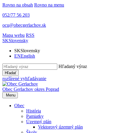
Rovno na obsah
Rovno na menu
052/77 56 203
ocu@obecgerlachov.sk
Mapa webu
RSS
SK
Slovensky
SK
Slovensky
EN
English
Hľadaný výraz
Hľadať
rozšírené vyhľadávanie
Obec Gerlachov
okres Poprad
Menu
Obec
História
Pamiatky
Územný plán
Vektorový územný plán
Školy