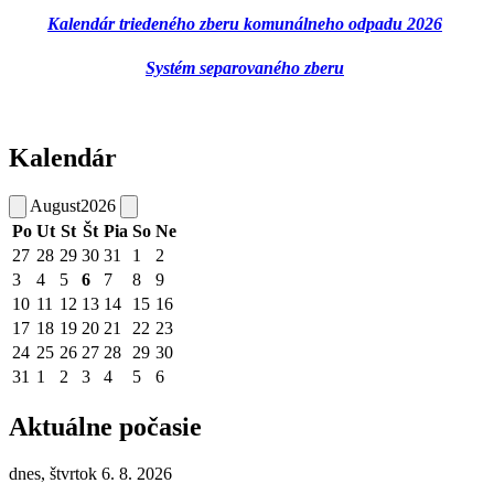
Kalendár triedeného zberu komunálneho odpadu 2026
Systém separovaného zberu
Kalendár
August
2026
Po
Ut
St
Št
Pia
So
Ne
27
28
29
30
31
1
2
3
4
5
6
7
8
9
10
11
12
13
14
15
16
17
18
19
20
21
22
23
24
25
26
27
28
29
30
31
1
2
3
4
5
6
Aktuálne počasie
dnes, štvrtok 6. 8. 2026