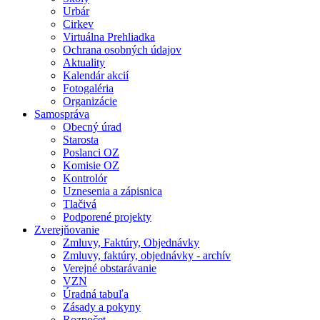
Urbár
Cirkev
Virtuálna Prehliadka
Ochrana osobných údajov
Aktuality
Kalendár akcií
Fotogaléria
Organizácie
Samospráva
Obecný úrad
Starosta
Poslanci OZ
Komisie OZ
Kontrolór
Uznesenia a zápisnica
Tlačivá
Podporené projekty
Zverejňovanie
Zmluvy, Faktúry, Objednávky
Zmluvy, faktúry, objednávky - archív
Verejné obstarávanie
VZN
Úradná tabuľa
Zásady a pokyny
Rozpočet