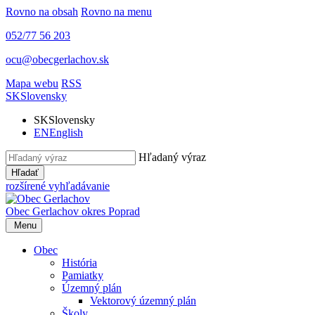
Rovno na obsah
Rovno na menu
052/77 56 203
ocu@obecgerlachov.sk
Mapa webu
RSS
SK
Slovensky
SK
Slovensky
EN
English
Hľadaný výraz
Hľadať
rozšírené vyhľadávanie
Obec Gerlachov
okres Poprad
Menu
Obec
História
Pamiatky
Územný plán
Vektorový územný plán
Školy