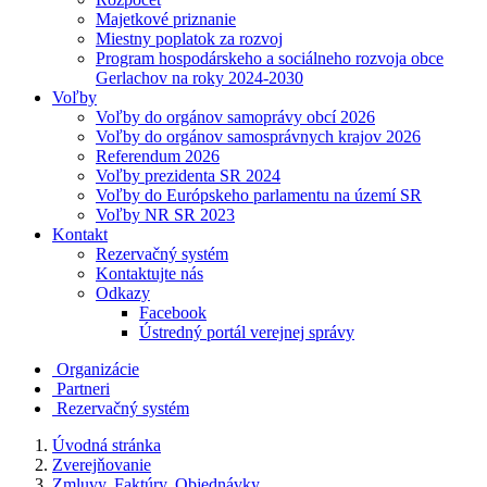
Majetkové priznanie
Miestny poplatok za rozvoj
Program hospodárskeho a sociálneho rozvoja obce
Gerlachov na roky 2024-2030
Voľby
Voľby do orgánov samoprávy obcí 2026
Voľby do orgánov samosprávnych krajov 2026
Referendum 2026
Voľby prezidenta SR 2024
Voľby do Európskeho parlamentu na území SR
Voľby NR SR 2023
Kontakt
Rezervačný systém
Kontaktujte nás
Odkazy
Facebook
Ústredný portál verejnej správy
Organizácie
Partneri
Rezervačný systém
Úvodná stránka
Zverejňovanie
Zmluvy, Faktúry, Objednávky