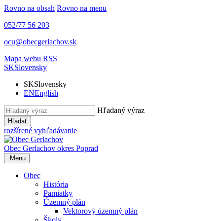
Rovno na obsah
Rovno na menu
052/77 56 203
ocu@obecgerlachov.sk
Mapa webu
RSS
SK
Slovensky
SK
Slovensky
EN
English
Hľadaný výraz
Hľadať
rozšírené vyhľadávanie
Obec Gerlachov
okres Poprad
Menu
Obec
História
Pamiatky
Územný plán
Vektorový územný plán
Školy