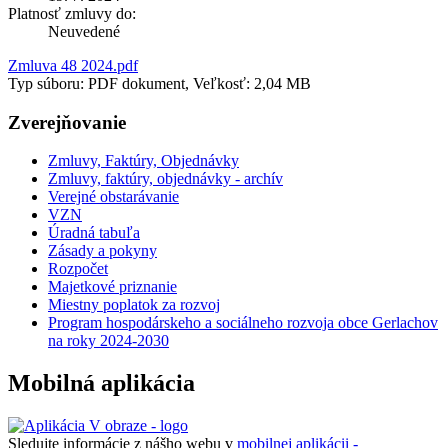
Platnosť zmluvy do:
Neuvedené
Zmluva 48 2024.pdf
Typ súboru: PDF dokument, Veľkosť: 2,04 MB
Zverejňovanie
Zmluvy, Faktúry, Objednávky
Zmluvy, faktúry, objednávky - archív
Verejné obstarávanie
VZN
Úradná tabuľa
Zásady a pokyny
Rozpočet
Majetkové priznanie
Miestny poplatok za rozvoj
Program hospodárskeho a sociálneho rozvoja obce Gerlachov
na roky 2024-2030
Mobilná aplikácia
Sledujte informácie z nášho webu v
mobilnej aplikácii -