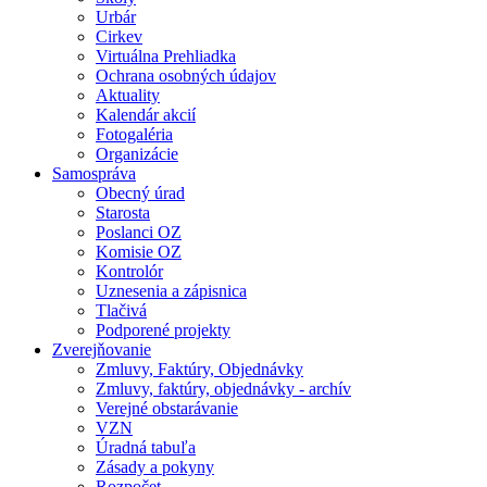
Urbár
Cirkev
Virtuálna Prehliadka
Ochrana osobných údajov
Aktuality
Kalendár akcií
Fotogaléria
Organizácie
Samospráva
Obecný úrad
Starosta
Poslanci OZ
Komisie OZ
Kontrolór
Uznesenia a zápisnica
Tlačivá
Podporené projekty
Zverejňovanie
Zmluvy, Faktúry, Objednávky
Zmluvy, faktúry, objednávky - archív
Verejné obstarávanie
VZN
Úradná tabuľa
Zásady a pokyny
Rozpočet