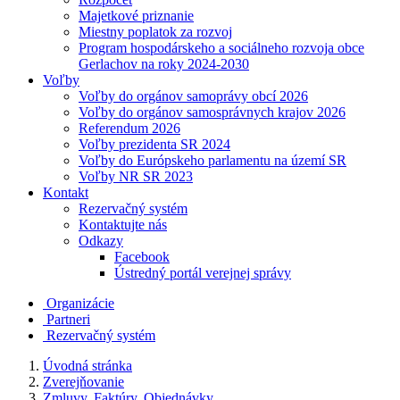
Majetkové priznanie
Miestny poplatok za rozvoj
Program hospodárskeho a sociálneho rozvoja obce
Gerlachov na roky 2024-2030
Voľby
Voľby do orgánov samoprávy obcí 2026
Voľby do orgánov samosprávnych krajov 2026
Referendum 2026
Voľby prezidenta SR 2024
Voľby do Európskeho parlamentu na území SR
Voľby NR SR 2023
Kontakt
Rezervačný systém
Kontaktujte nás
Odkazy
Facebook
Ústredný portál verejnej správy
Organizácie
Partneri
Rezervačný systém
Úvodná stránka
Zverejňovanie
Zmluvy, Faktúry, Objednávky