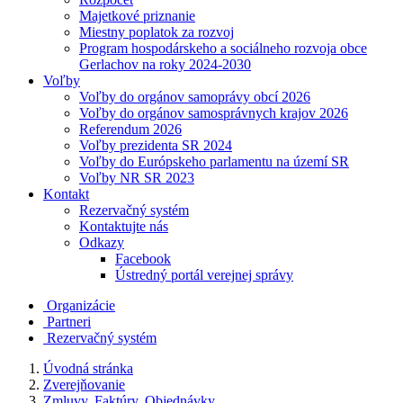
Majetkové priznanie
Miestny poplatok za rozvoj
Program hospodárskeho a sociálneho rozvoja obce
Gerlachov na roky 2024-2030
Voľby
Voľby do orgánov samoprávy obcí 2026
Voľby do orgánov samosprávnych krajov 2026
Referendum 2026
Voľby prezidenta SR 2024
Voľby do Európskeho parlamentu na území SR
Voľby NR SR 2023
Kontakt
Rezervačný systém
Kontaktujte nás
Odkazy
Facebook
Ústredný portál verejnej správy
Organizácie
Partneri
Rezervačný systém
Úvodná stránka
Zverejňovanie
Zmluvy, Faktúry, Objednávky