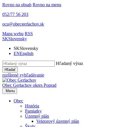
Rovno na obsah
Rovno na menu
052/77 56 203
ocu@obecgerlachov.sk
Mapa webu
RSS
SK
Slovensky
SK
Slovensky
EN
English
Hľadaný výraz
Hľadať
rozšírené vyhľadávanie
Obec Gerlachov
okres Poprad
Menu
Obec
História
Pamiatky
Územný plán
Vektorový územný plán
Školy