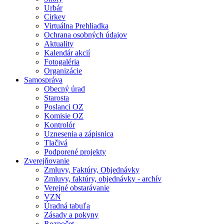
Urbár
Cirkev
Virtuálna Prehliadka
Ochrana osobných údajov
Aktuality
Kalendár akcií
Fotogaléria
Organizácie
Samospráva
Obecný úrad
Starosta
Poslanci OZ
Komisie OZ
Kontrolór
Uznesenia a zápisnica
Tlačivá
Podporené projekty
Zverejňovanie
Zmluvy, Faktúry, Objednávky
Zmluvy, faktúry, objednávky - archív
Verejné obstarávanie
VZN
Úradná tabuľa
Zásady a pokyny
Rozpočet