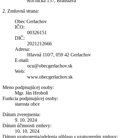
Roľnícka 157, Bratislava
2. Zmluvná strana:
Obec Gerlachov
IČO:
00326151
DIČ:
2021212666
Adresa:
Hlavná 110/7, 059 42 Gerlachov
E-mail:
ocu@obecgerlachov.sk
Web:
www.obecgerlachov.sk
Meno podpisujúcej osoby:
Mgr. Ján Hroboň
Funkcia podpisujúcej osoby:
starosta obce
Dátum zverejnenia:
9. 10. 2024
Dátum účinnosti zmluvy:
10. 10. 2024
Dátum uzatvorenia/udelenia súhlasu s uzatvorením zmluvy: