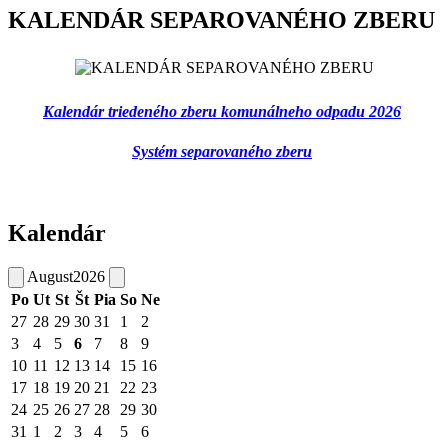
KALENDÁR SEPAROVANÉHO ZBERU
Kalendár triedeného zberu komunálneho odpadu 2026
Systém separovaného zberu
Kalendár
August
2026
Po
Ut
St
Št
Pia
So
Ne
27
28
29
30
31
1
2
3
4
5
6
7
8
9
10
11
12
13
14
15
16
17
18
19
20
21
22
23
24
25
26
27
28
29
30
31
1
2
3
4
5
6