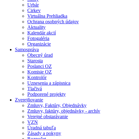
Urbár
Cirkev
Virtuálna Prehliadka
Ochrana osobných údajov
Aktuality
Kalendár akcií
Fotogaléria
Organizácie
Samospráva
Obecný úrad
Starosta
Poslanci OZ
Komisie OZ
Kontrolór
Uznesenia a zápisnica
Tlačivá
Podporené projekty
Zverejňovanie
Zmluvy, Faktúry, Objednávky
Zmluvy, faktúry, objednávky - archív
Verejné obstarávanie
VZN
Úradná tabuľa
Zásady a pokyny
Rozpočet