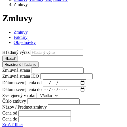
Zmluvy
Zmluvy
Zmluvy
Faktúry
Objednávky
Hľadaný výraz
Hľadať
Rozšírené hľadanie
Zmluvná strana
Zmluvná strana IČO
Dátum zverejnenia od
Dátum zverejnenia do
Zverejnený v roku
Číslo zmluvy
Názov / Predmet zmluvy
Cena od
Cena do
Zrušiť filter