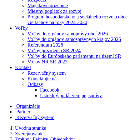
Majetkové priznanie
Miestny poplatok za rozvoj
Program hospodárskeho a sociálneho rozvoja obce
Gerlachov na roky 2024-2030
Voľby
Voľby do orgánov samoprávy obcí 2026
Voľby do orgánov samosprávnych krajov 2026
Referendum 2026
Voľby prezidenta SR 2024
Voľby do Európskeho parlamentu na území SR
Voľby NR SR 2023
Kontakt
Rezervačný systém
Kontaktujte nás
Odkazy
Facebook
Ústredný portál verejnej správy
Organizácie
Partneri
Rezervačný systém
Úvodná stránka
Zverejňovanie
Zmluvy, Faktúry, Objednávky