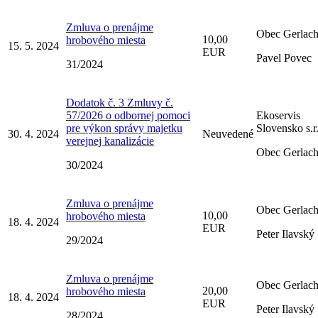
Zmluva o prenájme
Obec Gerlac
10,00
hrobového miesta
15. 5. 2024
EUR
Pavel Povec
31/2024
Dodatok č. 3 Zmluvy č.
57/2026 o odbornej pomoci
Ekoservis
pre výkon správy majetku
Slovensko s.r
30. 4. 2024
Neuvedené
verejnej kanalizácie
Obec Gerlac
30/2024
Zmluva o prenájme
Obec Gerlac
10,00
hrobového miesta
18. 4. 2024
EUR
Peter Ilavský
29/2024
Zmluva o prenájme
Obec Gerlac
20,00
hrobového miesta
18. 4. 2024
EUR
Peter Ilavský
28/2024