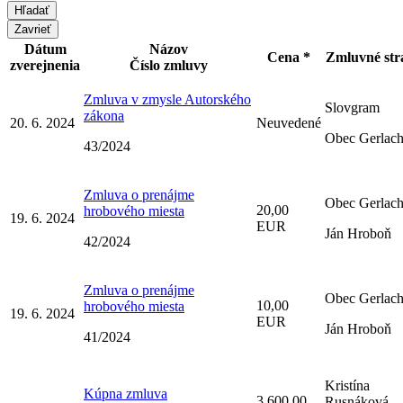
Zavrieť
Dátum
Názov
Cena *
Zmluvné str
zverejnenia
Číslo zmluvy
Zmluva v zmysle Autorského
Slovgram
zákona
20. 6. 2024
Neuvedené
Obec Gerlac
43/2024
Zmluva o prenájme
Obec Gerlac
20,00
hrobového miesta
19. 6. 2024
EUR
Ján Hroboň
42/2024
Zmluva o prenájme
Obec Gerlac
10,00
hrobového miesta
19. 6. 2024
EUR
Ján Hroboň
41/2024
Kristína
Kúpna zmluva
3 600,00
Rusnáková