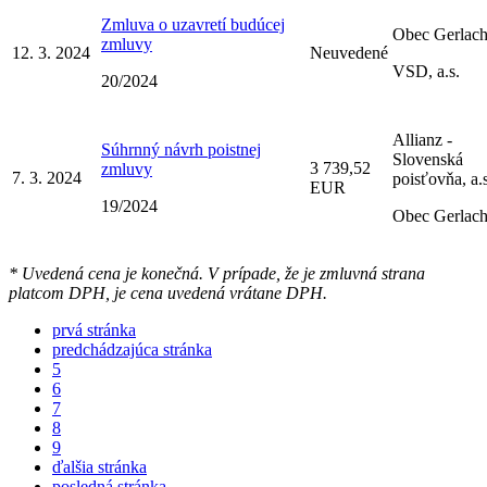
Zmluva o uzavretí budúcej
Obec Gerlac
zmluvy
12. 3. 2024
Neuvedené
VSD, a.s.
20/2024
Allianz -
Súhrnný návrh poistnej
Slovenská
3 739,52
zmluvy
7. 3. 2024
poisťovňa, a.s
EUR
19/2024
Obec Gerlac
* Uvedená cena je konečná. V prípade, že je zmluvná strana
platcom DPH, je cena uvedená vrátane DPH.
prvá stránka
predchádzajúca stránka
5
6
7
8
9
ďalšia stránka
posledná stránka