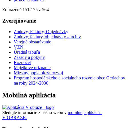
Zobrazené
151
-
175
z 564
Zverejňovanie
Zmluvy, Faktúry, Objednávky
Zmluvy, faktúry, objednávky - archív
Verejné obstarávanie
VZN
Úradná tabuľa
Zásady a pokyny
Rozpočet
Majetkové priznanie
Miestny poplatok za rozvoj
Program hospodárskeho a sociálneho rozvoja obce Gerlachov
na roky 2024-2030
Mobilná aplikácia
Sledujte informácie z nášho webu v
mobilnej aplikácii -
V OBRAZE.