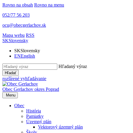
Rovno na obsah
Rovno na menu
052/77 56 203
ocu@obecgerlachov.sk
Mapa webu
RSS
SK
Slovensky
SK
Slovensky
EN
English
Hľadaný výraz
Hľadať
rozšírené vyhľadávanie
Obec Gerlachov
okres Poprad
Menu
Obec
História
Pamiatky
Územný plán
Vektorový územný plán
Školy