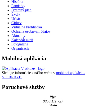
História
Pamiatky
Územný plán
Školy
Urbár
Cirkev
Virtuálna Prehliadka
Ochrana osobných údajov
Aktuality
Kalendár akcií
Fotogaléria
Organizácie
Mobilná aplikácia
Sledujte informácie z nášho webu v
mobilnej aplikácii -
V OBRAZE.
Poruchové služby
Plyn
0850 111 727
Voda