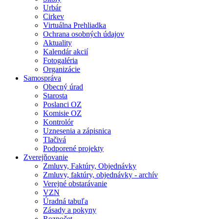
Urbár
Cirkev
Virtuálna Prehliadka
Ochrana osobných údajov
Aktuality
Kalendár akcií
Fotogaléria
Organizácie
Samospráva
Obecný úrad
Starosta
Poslanci OZ
Komisie OZ
Kontrolór
Uznesenia a zápisnica
Tlačivá
Podporené projekty
Zverejňovanie
Zmluvy, Faktúry, Objednávky
Zmluvy, faktúry, objednávky - archív
Verejné obstarávanie
VZN
Úradná tabuľa
Zásady a pokyny
Rozpočet