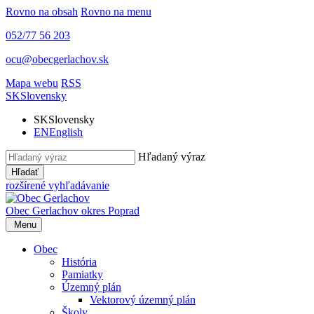
Rovno na obsah
Rovno na menu
052/77 56 203
ocu@obecgerlachov.sk
Mapa webu
RSS
SK
Slovensky
SK
Slovensky
EN
English
Hľadaný výraz
Hľadať
rozšírené vyhľadávanie
Obec Gerlachov
okres Poprad
Menu
Obec
História
Pamiatky
Územný plán
Vektorový územný plán
Školy