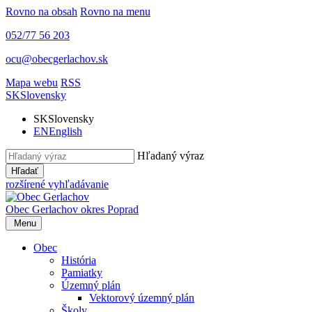
Rovno na obsah
Rovno na menu
052/77 56 203
ocu@obecgerlachov.sk
Mapa webu
RSS
SK
Slovensky
SK
Slovensky
EN
English
Hľadaný výraz
Hľadať
rozšírené vyhľadávanie
Obec Gerlachov
okres Poprad
Menu
Obec
História
Pamiatky
Územný plán
Vektorový územný plán
Školy