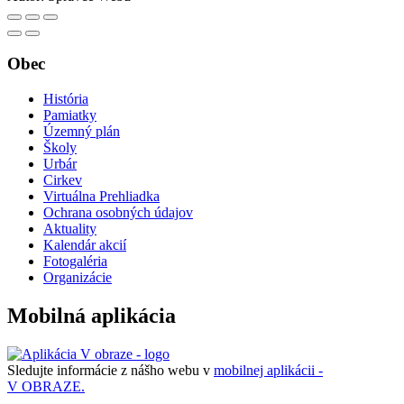
Obec
História
Pamiatky
Územný plán
Školy
Urbár
Cirkev
Virtuálna Prehliadka
Ochrana osobných údajov
Aktuality
Kalendár akcií
Fotogaléria
Organizácie
Mobilná aplikácia
Sledujte informácie z nášho webu v
mobilnej aplikácii -
V OBRAZE.