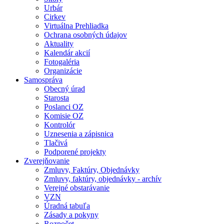
Urbár
Cirkev
Virtuálna Prehliadka
Ochrana osobných údajov
Aktuality
Kalendár akcií
Fotogaléria
Organizácie
Samospráva
Obecný úrad
Starosta
Poslanci OZ
Komisie OZ
Kontrolór
Uznesenia a zápisnica
Tlačivá
Podporené projekty
Zverejňovanie
Zmluvy, Faktúry, Objednávky
Zmluvy, faktúry, objednávky - archív
Verejné obstarávanie
VZN
Úradná tabuľa
Zásady a pokyny
Rozpočet