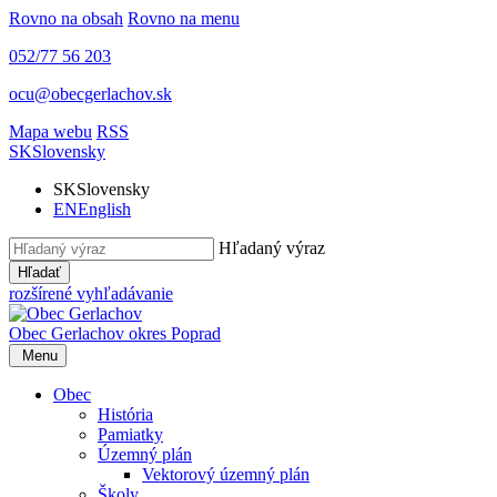
Rovno na obsah
Rovno na menu
052/77 56 203
ocu@obecgerlachov.sk
Mapa webu
RSS
SK
Slovensky
SK
Slovensky
EN
English
Hľadaný výraz
Hľadať
rozšírené vyhľadávanie
Obec Gerlachov
okres Poprad
Menu
Obec
História
Pamiatky
Územný plán
Vektorový územný plán
Školy