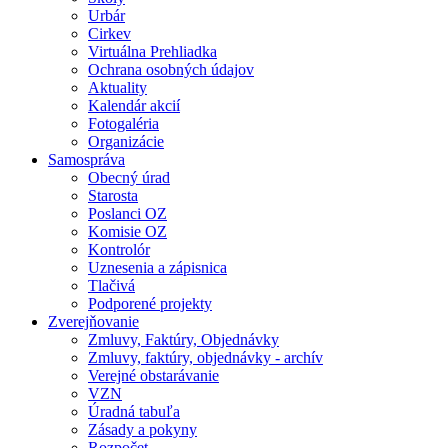
Urbár
Cirkev
Virtuálna Prehliadka
Ochrana osobných údajov
Aktuality
Kalendár akcií
Fotogaléria
Organizácie
Samospráva
Obecný úrad
Starosta
Poslanci OZ
Komisie OZ
Kontrolór
Uznesenia a zápisnica
Tlačivá
Podporené projekty
Zverejňovanie
Zmluvy, Faktúry, Objednávky
Zmluvy, faktúry, objednávky - archív
Verejné obstarávanie
VZN
Úradná tabuľa
Zásady a pokyny
Rozpočet