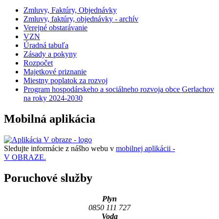
Zmluvy, Faktúry, Objednávky
Zmluvy, faktúry, objednávky - archív
Verejné obstarávanie
VZN
Úradná tabuľa
Zásady a pokyny
Rozpočet
Majetkové priznanie
Miestny poplatok za rozvoj
Program hospodárskeho a sociálneho rozvoja obce Gerlachov
na roky 2024-2030
Mobilná aplikácia
Sledujte informácie z nášho webu v
mobilnej aplikácii -
V OBRAZE.
Poruchové služby
Plyn
0850 111 727
Voda