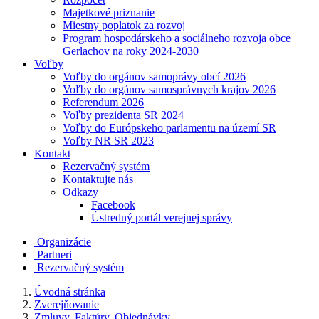
Majetkové priznanie
Miestny poplatok za rozvoj
Program hospodárskeho a sociálneho rozvoja obce
Gerlachov na roky 2024-2030
Voľby
Voľby do orgánov samoprávy obcí 2026
Voľby do orgánov samosprávnych krajov 2026
Referendum 2026
Voľby prezidenta SR 2024
Voľby do Európskeho parlamentu na území SR
Voľby NR SR 2023
Kontakt
Rezervačný systém
Kontaktujte nás
Odkazy
Facebook
Ústredný portál verejnej správy
Organizácie
Partneri
Rezervačný systém
Úvodná stránka
Zverejňovanie
Zmluvy, Faktúry, Objednávky