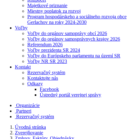
Majetkové priznanie
Miestny poplatok za rozvoj
Program hospodárskeho a sociálneho rozvoja obce
Gerlachov na roky 2024-2030
Voľby
Voľby do orgánov samoprávy obcí 2026
Voľby do orgánov samosprávnych krajov 2026
Referendum 2026
Voľby prezidenta SR 2024
Voľby do Európskeho parlamentu na území SR
Voľby NR SR 2023
Kontakt
Rezervačný systém
Kontaktujte nás
Odkazy
Facebook
Ústredný portál verejnej správy
Organizácie
Partneri
Rezervačný systém
Úvodná stránka
Zverejňovanie
Zmluvy, Faktúry, Objednávky