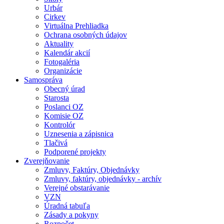
Urbár
Cirkev
Virtuálna Prehliadka
Ochrana osobných údajov
Aktuality
Kalendár akcií
Fotogaléria
Organizácie
Samospráva
Obecný úrad
Starosta
Poslanci OZ
Komisie OZ
Kontrolór
Uznesenia a zápisnica
Tlačivá
Podporené projekty
Zverejňovanie
Zmluvy, Faktúry, Objednávky
Zmluvy, faktúry, objednávky - archív
Verejné obstarávanie
VZN
Úradná tabuľa
Zásady a pokyny
Rozpočet