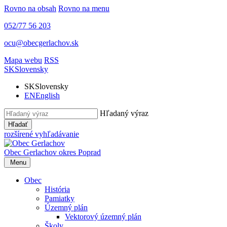
Rovno na obsah
Rovno na menu
052/77 56 203
ocu@obecgerlachov.sk
Mapa webu
RSS
SK
Slovensky
SK
Slovensky
EN
English
Hľadaný výraz
Hľadať
rozšírené vyhľadávanie
Obec Gerlachov
okres Poprad
Menu
Obec
História
Pamiatky
Územný plán
Vektorový územný plán
Školy