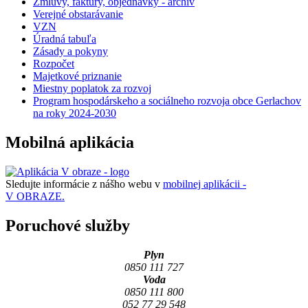
Zmluvy, faktúry, objednávky - archív
Verejné obstarávanie
VZN
Úradná tabuľa
Zásady a pokyny
Rozpočet
Majetkové priznanie
Miestny poplatok za rozvoj
Program hospodárskeho a sociálneho rozvoja obce Gerlachov
na roky 2024-2030
Mobilná aplikácia
Sledujte informácie z nášho webu v
mobilnej aplikácii -
V OBRAZE.
Poruchové služby
Plyn
0850 111 727
Voda
0850 111 800
052 77 29 548