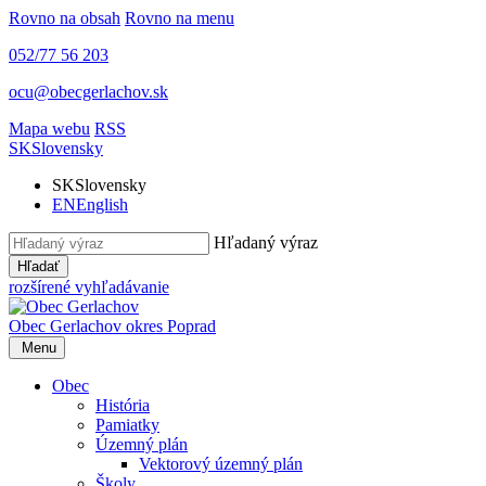
Rovno na obsah
Rovno na menu
052/77 56 203
ocu@obecgerlachov.sk
Mapa webu
RSS
SK
Slovensky
SK
Slovensky
EN
English
Hľadaný výraz
Hľadať
rozšírené vyhľadávanie
Obec Gerlachov
okres Poprad
Menu
Obec
História
Pamiatky
Územný plán
Vektorový územný plán
Školy