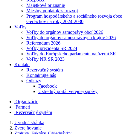
Majetkové priznanie
Miestny poplatok za rozvoj
Program hospodárskeho a sociálneho rozvoja obce
Gerlachov na roky 2024-2030
Voľby
Voľby do orgánov samoprávy obcí 2026
Voľby do orgánov samosprávnych krajov 2026
Referendum 2026
Voľby prezidenta SR 2024
Voľby do Európskeho parlamentu na území SR
Voľby NR SR 2023
Kontakt
Rezervačný systém
Kontaktujte nás
Odkazy
Facebook
Ústredný portál verejnej správy
Organizácie
Partneri
Rezervačný systém
Úvodná stránka
Zverejňovanie
Zmluvy, Faktúry, Objednávky