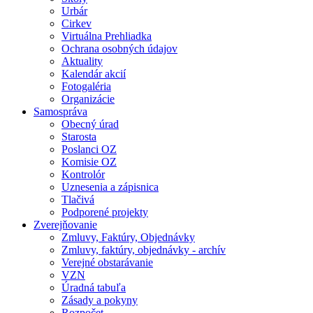
Urbár
Cirkev
Virtuálna Prehliadka
Ochrana osobných údajov
Aktuality
Kalendár akcií
Fotogaléria
Organizácie
Samospráva
Obecný úrad
Starosta
Poslanci OZ
Komisie OZ
Kontrolór
Uznesenia a zápisnica
Tlačivá
Podporené projekty
Zverejňovanie
Zmluvy, Faktúry, Objednávky
Zmluvy, faktúry, objednávky - archív
Verejné obstarávanie
VZN
Úradná tabuľa
Zásady a pokyny
Rozpočet