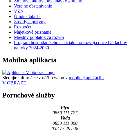
Zmluvy, faktúry, objednávky - archív
Verejné obstarávanie
VZN
Úradná tabuľa
Zásady a pokyny
Rozpočet
Majetkové priznanie
Miestny poplatok za rozvoj
Program hospodárskeho a sociálneho rozvoja obce Gerlachov
na roky 2024-2030
Mobilná aplikácia
Sledujte informácie z nášho webu v
mobilnej aplikácii -
V OBRAZE.
Poruchové služby
Plyn
0850 111 727
Voda
0850 111 800
052 77 29 548