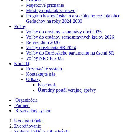
Majetkové priznanie
Miestny poplatok za rozvoj
Program hospodárskeho a sociálneho rozvoja obce
Gerlachov na roky 2024-2030
Voľby
Voľby do orgánov samoprávy obcí 2026
Voľby do orgánov samosprávnych krajov 2026
Referendum 2026
Voľby prezidenta SR 2024
Voľby do Európskeho parlamentu na území SR
Voľby NR SR 2023
Kontakt
Rezervačný systém
Kontaktujte nás
Odkazy
Facebook
Ústredný portál verejnej správy
Organizácie
Partneri
Rezervačný systém
Úvodná stránka
Zverejňovanie
Zmluvy, Faktúry, Objednávky