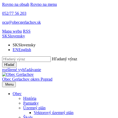
Rovno na obsah
Rovno na menu
052/77 56 203
ocu@obecgerlachov.sk
Mapa webu
RSS
SK
Slovensky
SK
Slovensky
EN
English
Hľadaný výraz
Hľadať
rozšírené vyhľadávanie
Obec Gerlachov
okres Poprad
Menu
Obec
História
Pamiatky
Územný plán
Vektorový územný plán
Školy