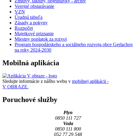
Zmluvy, faktúry, objednávky - archív
Verejné obstarávanie
VZN
Úradná tabuľa
Zásady a pokyny
Rozpočet
Majetkové priznanie
Miestny poplatok za rozvoj
Program hospodárskeho a sociálneho rozvoja obce Gerlachov
na roky 2024-2030
Mobilná aplikácia
Sledujte informácie z nášho webu v
mobilnej aplikácii -
V OBRAZE.
Poruchové služby
Plyn
0850 111 727
Voda
0850 111 800
052 77 29 548