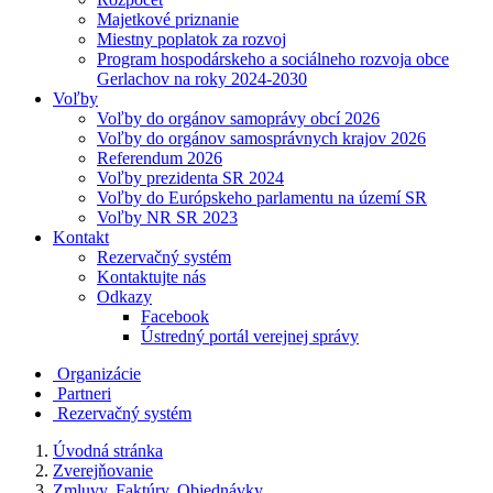
Majetkové priznanie
Miestny poplatok za rozvoj
Program hospodárskeho a sociálneho rozvoja obce
Gerlachov na roky 2024-2030
Voľby
Voľby do orgánov samoprávy obcí 2026
Voľby do orgánov samosprávnych krajov 2026
Referendum 2026
Voľby prezidenta SR 2024
Voľby do Európskeho parlamentu na území SR
Voľby NR SR 2023
Kontakt
Rezervačný systém
Kontaktujte nás
Odkazy
Facebook
Ústredný portál verejnej správy
Organizácie
Partneri
Rezervačný systém
Úvodná stránka
Zverejňovanie
Zmluvy, Faktúry, Objednávky