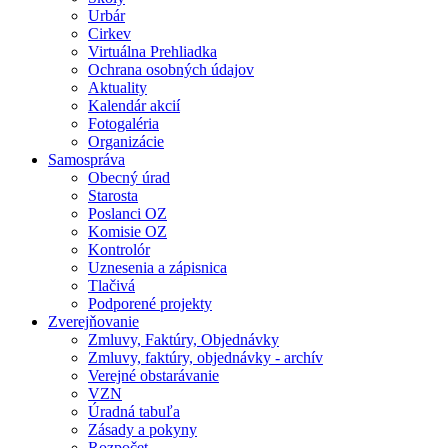
Urbár
Cirkev
Virtuálna Prehliadka
Ochrana osobných údajov
Aktuality
Kalendár akcií
Fotogaléria
Organizácie
Samospráva
Obecný úrad
Starosta
Poslanci OZ
Komisie OZ
Kontrolór
Uznesenia a zápisnica
Tlačivá
Podporené projekty
Zverejňovanie
Zmluvy, Faktúry, Objednávky
Zmluvy, faktúry, objednávky - archív
Verejné obstarávanie
VZN
Úradná tabuľa
Zásady a pokyny
Rozpočet