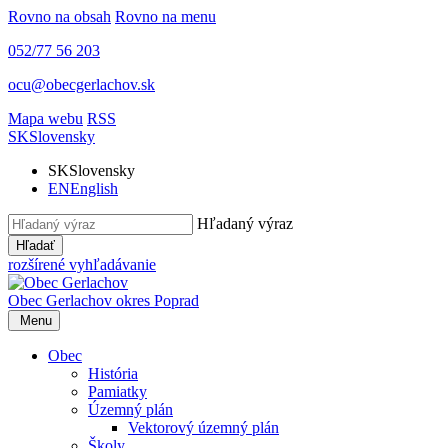
Rovno na obsah
Rovno na menu
052/77 56 203
ocu@obecgerlachov.sk
Mapa webu
RSS
SK
Slovensky
SK
Slovensky
EN
English
Hľadaný výraz
Hľadať
rozšírené vyhľadávanie
Obec Gerlachov
okres Poprad
Menu
Obec
História
Pamiatky
Územný plán
Vektorový územný plán
Školy