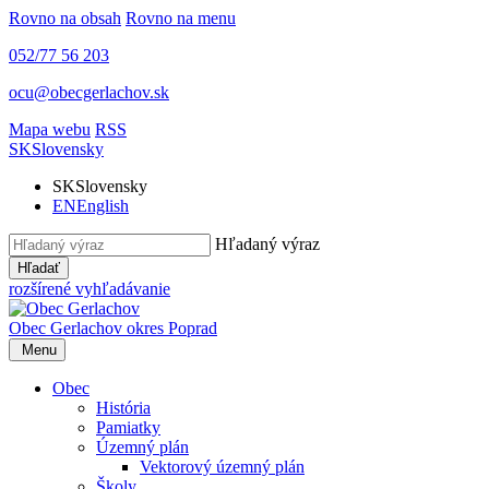
Rovno na obsah
Rovno na menu
052/77 56 203
ocu@obecgerlachov.sk
Mapa webu
RSS
SK
Slovensky
SK
Slovensky
EN
English
Hľadaný výraz
Hľadať
rozšírené vyhľadávanie
Obec Gerlachov
okres Poprad
Menu
Obec
História
Pamiatky
Územný plán
Vektorový územný plán
Školy