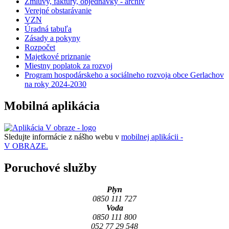
Zmluvy, faktúry, objednávky - archív
Verejné obstarávanie
VZN
Úradná tabuľa
Zásady a pokyny
Rozpočet
Majetkové priznanie
Miestny poplatok za rozvoj
Program hospodárskeho a sociálneho rozvoja obce Gerlachov
na roky 2024-2030
Mobilná aplikácia
Sledujte informácie z nášho webu v
mobilnej aplikácii -
V OBRAZE.
Poruchové služby
Plyn
0850 111 727
Voda
0850 111 800
052 77 29 548