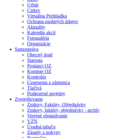
Urbár
Cirkev
Virtuálna Prehliadka
Ochrana osobných údajov
Aktuality
Kalendár akcií
Fotogaléria
Organizácie
Samospráva
Obecný úrad
Starosta
Poslanci OZ
Komisie OZ
Kontrolór
Uznesenia a zápisnica
Tlačivá
Podporené projekty
Zverejňovanie
Zmluvy, Faktúry, Objednávky
Zmluvy, faktúry, objednávky - archív
Verejné obstarávanie
VZN
Úradná tabuľa
Zásady a pokyny
Rozpočet