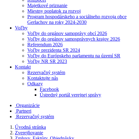
Majetkové priznanie
Miestny poplatok za rozvoj
Program hospodárskeho a sociálneho rozvoja obce
Gerlachov na roky 2024-2030
Voľby
Voľby do orgánov samoprávy obcí 2026
Voľby do orgánov samosprávnych krajov 2026
Referendum 2026
Voľby prezidenta SR 2024
Voľby do Európskeho parlamentu na území SR
Voľby NR SR 2023
Kontakt
Rezervačný systém
Kontaktujte nás
Odkazy
Facebook
Ústredný portál verejnej správy
Organizácie
Partneri
Rezervačný systém
Úvodná stránka
Zverejňovanie
Zmluvy, Faktúry, Objednávky