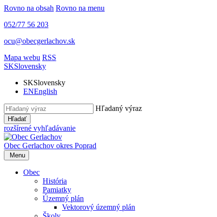
Rovno na obsah
Rovno na menu
052/77 56 203
ocu@obecgerlachov.sk
Mapa webu
RSS
SK
Slovensky
SK
Slovensky
EN
English
Hľadaný výraz
Hľadať
rozšírené vyhľadávanie
Obec Gerlachov
okres Poprad
Menu
Obec
História
Pamiatky
Územný plán
Vektorový územný plán
Školy