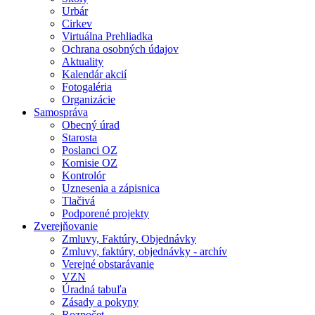
Urbár
Cirkev
Virtuálna Prehliadka
Ochrana osobných údajov
Aktuality
Kalendár akcií
Fotogaléria
Organizácie
Samospráva
Obecný úrad
Starosta
Poslanci OZ
Komisie OZ
Kontrolór
Uznesenia a zápisnica
Tlačivá
Podporené projekty
Zverejňovanie
Zmluvy, Faktúry, Objednávky
Zmluvy, faktúry, objednávky - archív
Verejné obstarávanie
VZN
Úradná tabuľa
Zásady a pokyny
Rozpočet