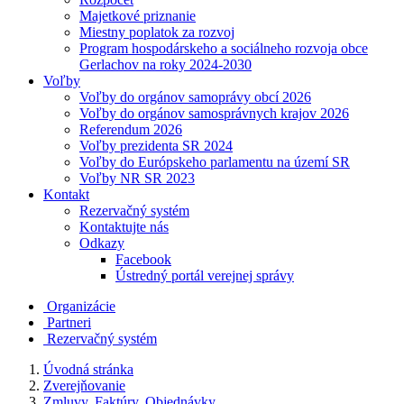
Majetkové priznanie
Miestny poplatok za rozvoj
Program hospodárskeho a sociálneho rozvoja obce
Gerlachov na roky 2024-2030
Voľby
Voľby do orgánov samoprávy obcí 2026
Voľby do orgánov samosprávnych krajov 2026
Referendum 2026
Voľby prezidenta SR 2024
Voľby do Európskeho parlamentu na území SR
Voľby NR SR 2023
Kontakt
Rezervačný systém
Kontaktujte nás
Odkazy
Facebook
Ústredný portál verejnej správy
Organizácie
Partneri
Rezervačný systém
Úvodná stránka
Zverejňovanie
Zmluvy, Faktúry, Objednávky