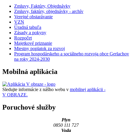
Zmluvy, Faktúry, Objednávky
Zmluvy, faktúry, objednávky - archív
Verejné obstarávanie
VZN
Úradná tabuľa
Zásady a pokyny
Rozpočet
Majetkové priznanie
Miestny poplatok za rozvoj
Program hospodárskeho a sociálneho rozvoja obce Gerlachov
na roky 2024-2030
Mobilná aplikácia
Sledujte informácie z nášho webu v
mobilnej aplikácii -
V OBRAZE.
Poruchové služby
Plyn
0850 111 727
Voda