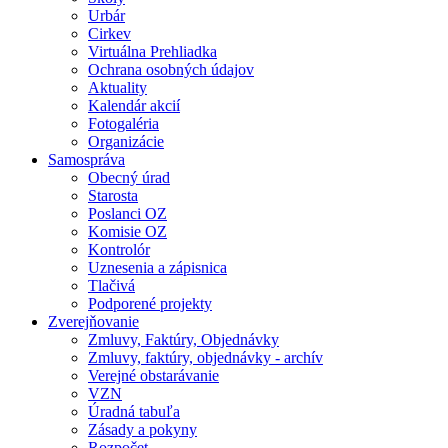
Urbár
Cirkev
Virtuálna Prehliadka
Ochrana osobných údajov
Aktuality
Kalendár akcií
Fotogaléria
Organizácie
Samospráva
Obecný úrad
Starosta
Poslanci OZ
Komisie OZ
Kontrolór
Uznesenia a zápisnica
Tlačivá
Podporené projekty
Zverejňovanie
Zmluvy, Faktúry, Objednávky
Zmluvy, faktúry, objednávky - archív
Verejné obstarávanie
VZN
Úradná tabuľa
Zásady a pokyny
Rozpočet