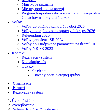
Majetkové priznanie
Miestny poplatok za rozvoj
Program hospodárskeho a sociálneho rozvoja obce
Gerlachov na roky 2024-2030
Voľby
Voľby do orgánov samoprávy obcí 2026
Voľby do orgánov samosprávnych krajov 2026
Referendum 2026
Voľby prezidenta SR 2024
Voľby do Európskeho parlamentu na území SR
Voľby NR SR 2023
Kontakt
Rezervačný systém
Kontaktujte nás
Odkazy
Facebook
Ústredný portál verejnej správy
Organizácie
Partneri
Rezervačný systém
Úvodná stránka
Zverejňovanie
Zmluvy, Faktúry, Objednávky