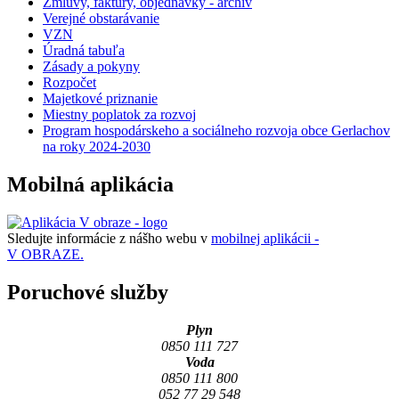
Zmluvy, faktúry, objednávky - archív
Verejné obstarávanie
VZN
Úradná tabuľa
Zásady a pokyny
Rozpočet
Majetkové priznanie
Miestny poplatok za rozvoj
Program hospodárskeho a sociálneho rozvoja obce Gerlachov
na roky 2024-2030
Mobilná aplikácia
Sledujte informácie z nášho webu v
mobilnej aplikácii -
V OBRAZE.
Poruchové služby
Plyn
0850 111 727
Voda
0850 111 800
052 77 29 548