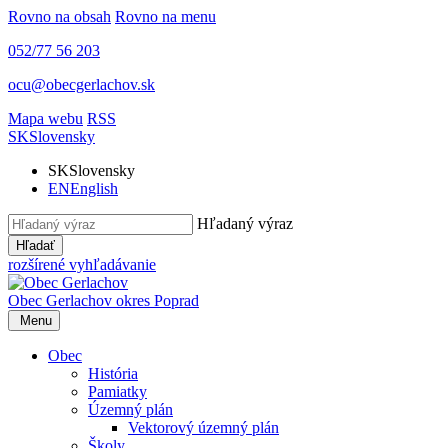
Rovno na obsah
Rovno na menu
052/77 56 203
ocu@obecgerlachov.sk
Mapa webu
RSS
SK
Slovensky
SK
Slovensky
EN
English
Hľadaný výraz
Hľadať
rozšírené vyhľadávanie
Obec Gerlachov
okres Poprad
Menu
Obec
História
Pamiatky
Územný plán
Vektorový územný plán
Školy