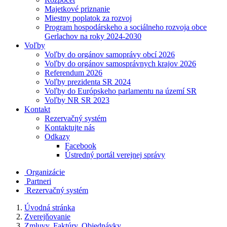
Majetkové priznanie
Miestny poplatok za rozvoj
Program hospodárskeho a sociálneho rozvoja obce
Gerlachov na roky 2024-2030
Voľby
Voľby do orgánov samoprávy obcí 2026
Voľby do orgánov samosprávnych krajov 2026
Referendum 2026
Voľby prezidenta SR 2024
Voľby do Európskeho parlamentu na území SR
Voľby NR SR 2023
Kontakt
Rezervačný systém
Kontaktujte nás
Odkazy
Facebook
Ústredný portál verejnej správy
Organizácie
Partneri
Rezervačný systém
Úvodná stránka
Zverejňovanie
Zmluvy, Faktúry, Objednávky