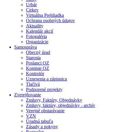
Urbár
Cirkev
Virtuálna Prehliadka
Ochrana osobných údajov
Aktuality
Kalendár akcií
Fotogaléria
Organizácie
Samospráva
Obecný úrad
Starosta
Poslanci OZ
Komisie OZ
Kontrolór
Uznesenia a zápisnica
Tlačivá
Podporené projekty
Zverejňovanie
Zmluvy, Faktúry, Objednávky
Zmluvy, faktúry, objednávky - archív
Verejné obstarávanie
VZN
Úradná tabuľa
Zásady a pokyny
Rozpočet