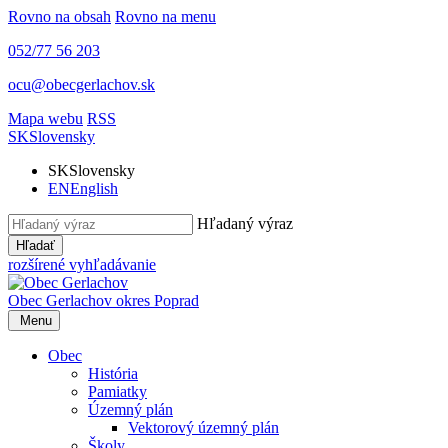
Rovno na obsah
Rovno na menu
052/77 56 203
ocu@obecgerlachov.sk
Mapa webu
RSS
SK
Slovensky
SK
Slovensky
EN
English
Hľadaný výraz
Hľadať
rozšírené vyhľadávanie
Obec Gerlachov
okres Poprad
Menu
Obec
História
Pamiatky
Územný plán
Vektorový územný plán
Školy