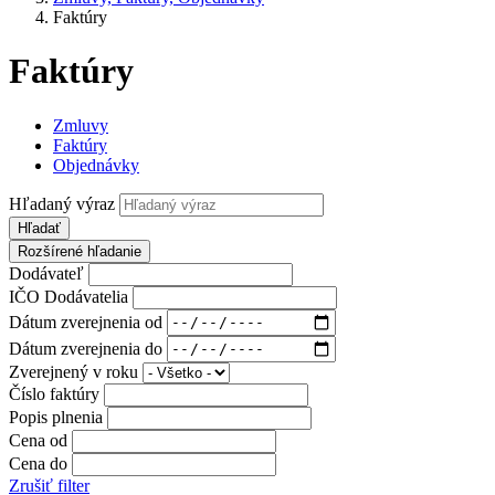
Faktúry
Faktúry
Zmluvy
Faktúry
Objednávky
Hľadaný výraz
Hľadať
Rozšírené hľadanie
Dodávateľ
IČO Dodávatelia
Dátum zverejnenia od
Dátum zverejnenia do
Zverejnený v roku
Číslo faktúry
Popis plnenia
Cena od
Cena do
Zrušiť filter