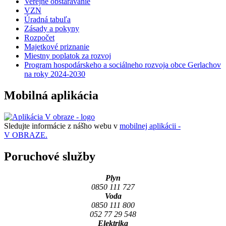
Verejné obstarávanie
VZN
Úradná tabuľa
Zásady a pokyny
Rozpočet
Majetkové priznanie
Miestny poplatok za rozvoj
Program hospodárskeho a sociálneho rozvoja obce Gerlachov
na roky 2024-2030
Mobilná aplikácia
Sledujte informácie z nášho webu v
mobilnej aplikácii -
V OBRAZE.
Poruchové služby
Plyn
0850 111 727
Voda
0850 111 800
052 77 29 548
Elektrika