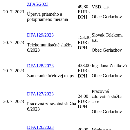
ZFA5/2023
49,80
VSD, a.s.
20. 7. 2023
EUR s
Úprava priameho a
Obec Gerlachov
DPH
polopriameho merania
DFA129/2023
Slovak Telekom,
153,30
a.s.
20. 7. 2023
EUR s
Telekomunikačné služby
DPH
6/2023
Obec Gerlachov
438,00
DFA128/2023
Ing. Jana Zentková
20. 7. 2023
EUR s
Zameranie účelovej mapy
Obec Gerlachov
DPH
Pracovná
DFA127/2023
24,00
zdravotná služba
20. 7. 2023
EUR s
s.r.o.
Pracovná zdravotná služba
DPH
6/2023
Obec Gerlachov
DFA126/2023
30,00
Made s.r.o.