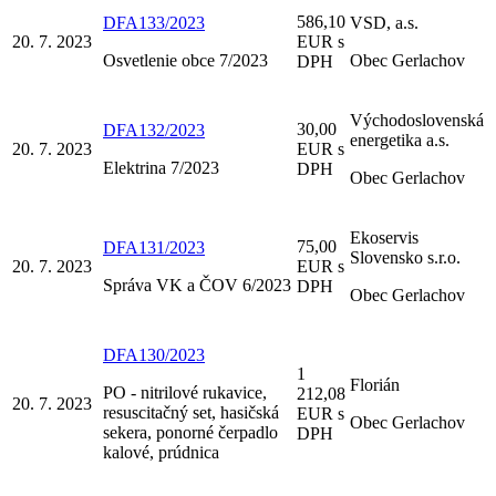
586,10
DFA133/2023
VSD, a.s.
20. 7. 2023
EUR s
Osvetlenie obce 7/2023
Obec Gerlachov
DPH
Východoslovenská
30,00
DFA132/2023
energetika a.s.
20. 7. 2023
EUR s
Elektrina 7/2023
DPH
Obec Gerlachov
Ekoservis
75,00
DFA131/2023
Slovensko s.r.o.
20. 7. 2023
EUR s
Správa VK a ČOV 6/2023
DPH
Obec Gerlachov
DFA130/2023
1
Florián
PO - nitrilové rukavice,
212,08
20. 7. 2023
resuscitačný set, hasičská
EUR s
Obec Gerlachov
sekera, ponorné čerpadlo
DPH
kalové, prúdnica