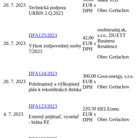
20. 7. 2023
EUR s
Technická podpora
Obec Gerlachov
DPH
URBIS 2.Q.2023
osobnyudaj.sk,
DFA125/2023
s.r.o., DUETT
42,00
Business
20. 7. 2023
EUR s
Výkon zodpovednej osoby
Residence
DPH
7/2023
Obec Gerlachov
DFA124/2023
300,00
Geos-energy, s.r.o.
20. 7. 2023
EUR s
Polohopisný a výškopisný
Obec Gerlachov
DPH
plán k rekonštrukcii ihriska
DFA123/2023
220,50
HELEomo
4. 7. 2023
EUR s
Externý prijímač, vysielač
Obec Gerlachov
DPH
- brána PZ