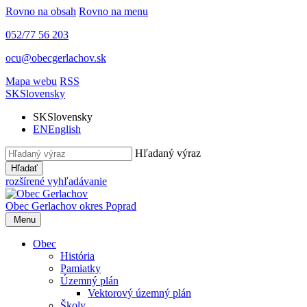
Rovno na obsah
Rovno na menu
052/77 56 203
ocu@obecgerlachov.sk
Mapa webu
RSS
SK
Slovensky
SK
Slovensky
EN
English
Hľadaný výraz
Hľadať
rozšírené vyhľadávanie
Obec Gerlachov
okres Poprad
Menu
Obec
História
Pamiatky
Územný plán
Vektorový územný plán
Školy