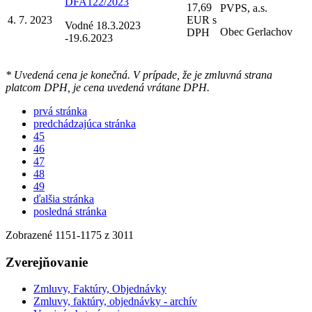
DFA122/2023
17,69
PVPS, a.s.
4. 7. 2023
EUR s
Vodné 18.3.2023
Obec Gerlachov
DPH
-19.6.2023
* Uvedená cena je konečná. V prípade, že je zmluvná strana
platcom DPH, je cena uvedená vrátane DPH.
prvá stránka
predchádzajúca stránka
45
46
47
48
49
ďalšia stránka
posledná stránka
Zobrazené
1151
-
1175
z 3011
Zverejňovanie
Zmluvy, Faktúry, Objednávky
Zmluvy, faktúry, objednávky - archív