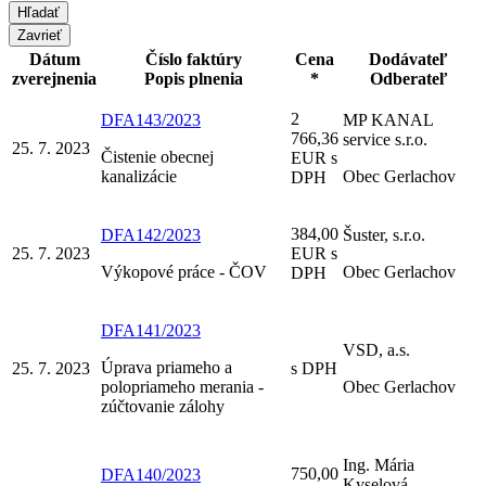
Zavrieť
Dátum
Číslo faktúry
Cena
Dodávateľ
zverejnenia
Popis plnenia
*
Odberateľ
2
DFA143/2023
MP KANAL
766,36
service s.r.o.
25. 7. 2023
Čistenie obecnej
EUR s
kanalizácie
Obec Gerlachov
DPH
384,00
DFA142/2023
Šuster, s.r.o.
25. 7. 2023
EUR s
Výkopové práce - ČOV
Obec Gerlachov
DPH
DFA141/2023
VSD, a.s.
Úprava priameho a
25. 7. 2023
s DPH
polopriameho merania -
Obec Gerlachov
zúčtovanie zálohy
Ing. Mária
750,00
DFA140/2023
Kyselová