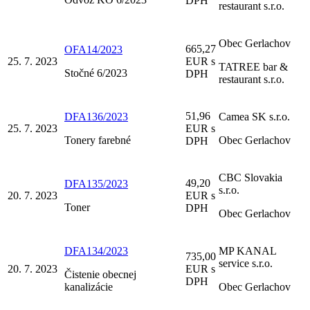
DPH
restaurant s.r.o.
Obec Gerlachov
665,27
OFA14/2023
25. 7. 2023
EUR s
TATREE bar &
Stočné 6/2023
DPH
restaurant s.r.o.
51,96
DFA136/2023
Camea SK s.r.o.
25. 7. 2023
EUR s
Tonery farebné
Obec Gerlachov
DPH
CBC Slovakia
49,20
DFA135/2023
s.r.o.
20. 7. 2023
EUR s
Toner
DPH
Obec Gerlachov
DFA134/2023
MP KANAL
735,00
service s.r.o.
20. 7. 2023
EUR s
Čistenie obecnej
DPH
kanalizácie
Obec Gerlachov