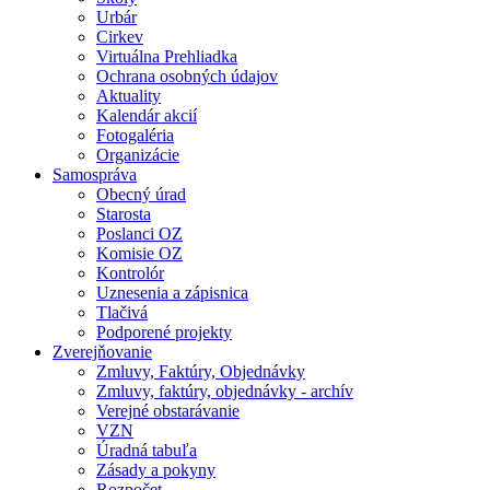
Urbár
Cirkev
Virtuálna Prehliadka
Ochrana osobných údajov
Aktuality
Kalendár akcií
Fotogaléria
Organizácie
Samospráva
Obecný úrad
Starosta
Poslanci OZ
Komisie OZ
Kontrolór
Uznesenia a zápisnica
Tlačivá
Podporené projekty
Zverejňovanie
Zmluvy, Faktúry, Objednávky
Zmluvy, faktúry, objednávky - archív
Verejné obstarávanie
VZN
Úradná tabuľa
Zásady a pokyny
Rozpočet