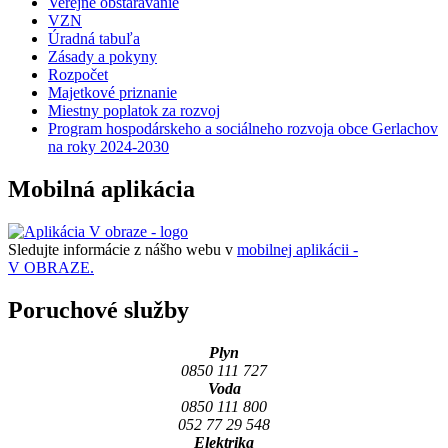
Verejné obstarávanie
VZN
Úradná tabuľa
Zásady a pokyny
Rozpočet
Majetkové priznanie
Miestny poplatok za rozvoj
Program hospodárskeho a sociálneho rozvoja obce Gerlachov
na roky 2024-2030
Mobilná aplikácia
Sledujte informácie z nášho webu v
mobilnej aplikácii -
V OBRAZE.
Poruchové služby
Plyn
0850 111 727
Voda
0850 111 800
052 77 29 548
Elektrika