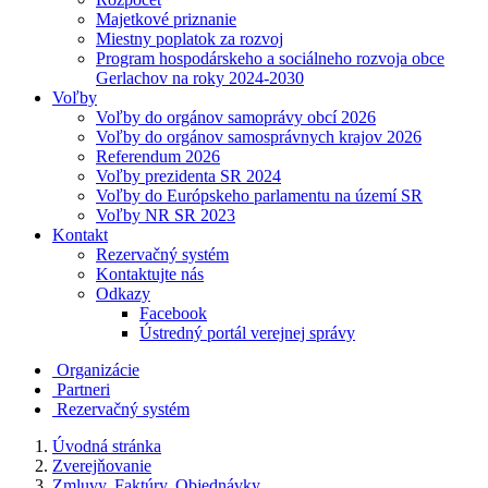
Majetkové priznanie
Miestny poplatok za rozvoj
Program hospodárskeho a sociálneho rozvoja obce
Gerlachov na roky 2024-2030
Voľby
Voľby do orgánov samoprávy obcí 2026
Voľby do orgánov samosprávnych krajov 2026
Referendum 2026
Voľby prezidenta SR 2024
Voľby do Európskeho parlamentu na území SR
Voľby NR SR 2023
Kontakt
Rezervačný systém
Kontaktujte nás
Odkazy
Facebook
Ústredný portál verejnej správy
Organizácie
Partneri
Rezervačný systém
Úvodná stránka
Zverejňovanie
Zmluvy, Faktúry, Objednávky