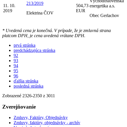
Východoslovenská
213/2019
11. 10.
504,73
energetika a.s.
2019
EUR
Elektrina ČOV
Obec Gerlachov
* Uvedená cena je konečná. V prípade, že je zmluvná strana
platcom DPH, je cena uvedená vrátane DPH.
prvá stránka
predchádzajúca stránka
92
93
94
95
96
ďalšia stránka
posledná stránka
Zobrazené
2326
-
2350
z 3011
Zverejňovanie
Zmluvy, Faktúry, Objednávky
Zmluvy, faktúry, objednávky - archív