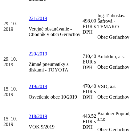
Ing. Ľuboslava
221/2019
498,00
Šafrová -
29. 10.
EUR s
TEMAKO
Verejné obstarávanie -
2019
DPH
Chodník v obci Gerlachov
Obec Gerlachov
220/2019
710,40
Autoklub, a.s.
29. 10.
EUR s
Zimné pneumatiky s
2019
Obec Gerlachov
DPH
diskami - TOYOTA
470,40
219/2019
VSD, a.s.
15. 10.
EUR s
2019
Osvetlenie obce 10/2019
Obec Gerlachov
DPH
Brantner Poprad,
443,52
218/2019
15. 10.
s.r.o.
EUR s
2019
VOK 9/2019
DPH
Obec Gerlachov