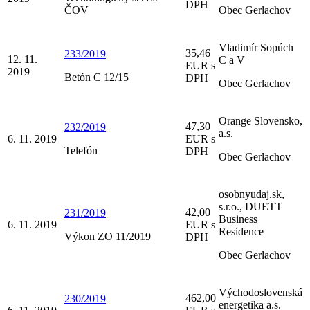
DPH
ČOV
Obec Gerlachov
Vladimír Sopúch
35,46
233/2019
12. 11.
C a V
EUR s
2019
Betón C 12/15
DPH
Obec Gerlachov
Orange Slovensko,
47,30
232/2019
a.s.
6. 11. 2019
EUR s
Telefón
DPH
Obec Gerlachov
osobnyudaj.sk,
s.r.o., DUETT
42,00
231/2019
Business
6. 11. 2019
EUR s
Residence
Výkon ZO 11/2019
DPH
Obec Gerlachov
Východoslovenská
462,00
230/2019
energetika a.s.