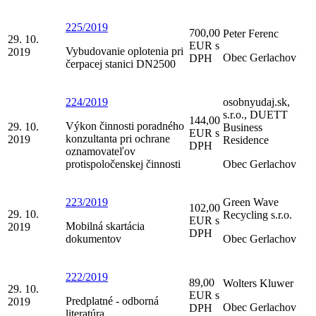
225/2019
700,00
Peter Ferenc
29. 10.
EUR s
Vybudovanie oplotenia pri
2019
Obec Gerlachov
DPH
čerpacej stanici DN2500
224/2019
osobnyudaj.sk,
s.r.o., DUETT
144,00
Výkon činnosti poradného
29. 10.
Business
EUR s
konzultanta pri ochrane
2019
Residence
DPH
oznamovateľov
protispoločenskej činnosti
Obec Gerlachov
223/2019
Green Wave
102,00
29. 10.
Recycling s.r.o.
EUR s
Mobilná skartácia
2019
DPH
dokumentov
Obec Gerlachov
222/2019
89,00
Wolters Kluwer
29. 10.
EUR s
Predplatné - odborná
2019
Obec Gerlachov
DPH
literatúra