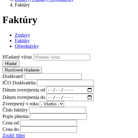
Faktúry
Faktúry
Zmluvy
Faktúry
Objednávky
Hľadaný výraz
Hľadať
Rozšírené hľadanie
Dodávateľ
IČO Dodávatelia
Dátum zverejnenia od
Dátum zverejnenia do
Zverejnený v roku
Číslo faktúry
Popis plnenia
Cena od
Cena do
Zrušiť filter