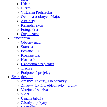
Urbár
Cirkev
Virtuálna Prehliadka
Ochrana osobných údajov
Aktuality
Kalendár akcií
Fotogaléria
Organizácie
Samospráva
Obecný úrad
Starosta
Poslanci OZ
Komisie OZ
Kontrolór
Uznesenia a zápisnica
Tlačivá
Podporené projekty
Zverejňovanie
Zmluvy, Faktúry, Objednávky
Zmluvy, faktúry, objednávky - archív
Verejné obstarávanie
VZN
Úradná tabuľa
Zásady a pokyny
Rozpočet