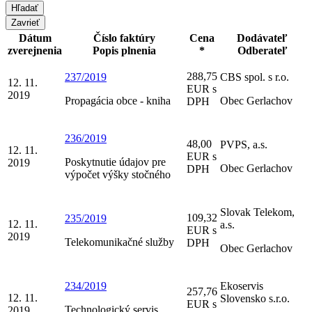
Zavrieť
Dátum
Číslo faktúry
Cena
Dodávateľ
zverejnenia
Popis plnenia
*
Odberateľ
288,75
237/2019
CBS spol. s r.o.
12. 11.
EUR s
2019
Propagácia obce - kniha
Obec Gerlachov
DPH
236/2019
48,00
PVPS, a.s.
12. 11.
EUR s
Poskytnutie údajov pre
2019
Obec Gerlachov
DPH
výpočet výšky stočného
Slovak Telekom,
109,32
235/2019
12. 11.
a.s.
EUR s
2019
Telekomunikačné služby
DPH
Obec Gerlachov
234/2019
Ekoservis
257,76
12. 11.
Slovensko s.r.o.
EUR s
Technologický servis
2019