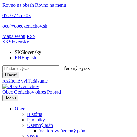
Rovno na obsah
Rovno na menu
052/77 56 203
ocu@obecgerlachov.sk
Mapa webu
RSS
SK
Slovensky
SK
Slovensky
EN
English
Hľadaný výraz
Hľadať
rozšírené vyhľadávanie
Obec Gerlachov
okres Poprad
Menu
Obec
História
Pamiatky
Územný plán
Vektorový územný plán
Školy